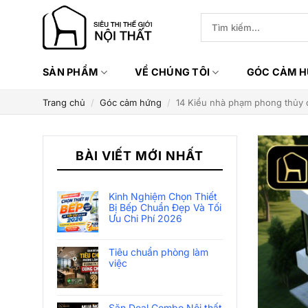
Bỏ
Tìm
qua
kiếm:
nội
dung
SẢN PHẨM
VỀ CHÚNG TÔI
GÓC CẢM 
Trang chủ
/
Góc cảm hứng
/
14 Kiểu nhà phạm phong thủy c
BÀI VIẾT MỚI NHẤT
Kinh Nghiệm Chọn Thiết
Bị Bếp Chuẩn Đẹp Và Tối
Ưu Chi Phí 2026
Tiêu chuẩn phòng làm
việc
Săn Deal Combo Nội thất