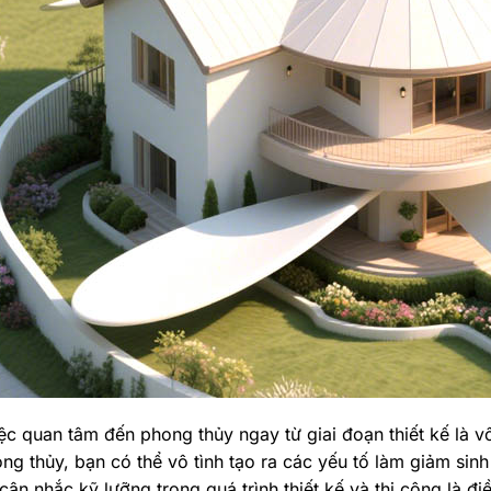
ệc quan tâm đến phong thủy ngay từ giai đoạn thiết kế là v
ng thủy, bạn có thể vô tình tạo ra các yếu tố làm giảm sinh 
 cân nhắc kỹ lưỡng trong quá trình thiết kế và thi công là đi