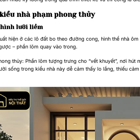
 kiểu nhà phạm phong thủy
 hình lưỡi liềm
ất hiện ở các lô đất bo theo đường cong, hình thể nhà ôm 
gược – phần lõm quay vào trong.
hong thủy: Phần lõm tượng trưng cho “vết khuyết”, nơi hút
ời sống trong kiểu nhà này dễ cảm thấy lo lắng, thiếu cảm 