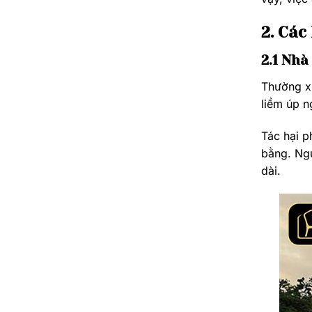
2. Các
2.1 Nhà
Thường xu
liềm úp n
Tác hại p
bằng. Ngư
dài.