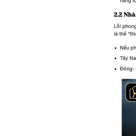
năng l
2.2 Nhà
Lỗi phong
là thế “th
Nếu ph
Tây Na
Đông: 