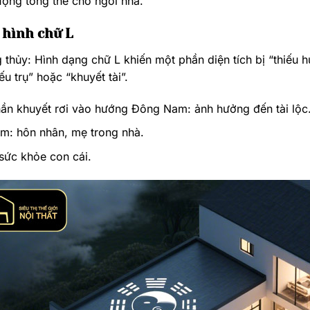
ượng tổng thể cho ngôi nhà.
 hình chữ L
 thủy: Hình dạng chữ L khiến một phần diện tích bị “thiếu h
iếu trụ” hoặc “khuyết tài”.
ần khuyết rơi vào hướng Đông Nam: ảnh hưởng đến tài lộc
m: hôn nhân, mẹ trong nhà.
sức khỏe con cái.