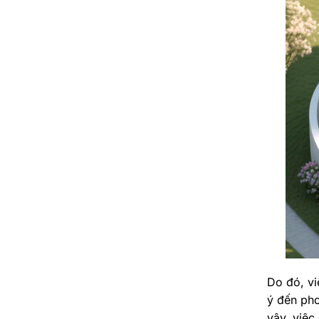
Do đó, vi
ý đến pho
vậy, việc