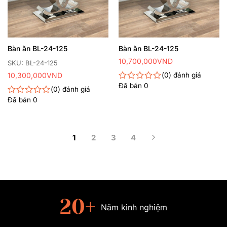
Bàn ăn BL-24-125
Bàn ăn BL-24-125
10,700,000
VND
SKU: BL-24-125
10,300,000
VND
0
đánh giá
Đã bán
0
Được
0
đánh giá
xếp
Đã bán
0
Được
hạng
xếp
0
hạng
5
0
sao
5
1
2
3
4
sao
20
+
Năm kinh nghiệm