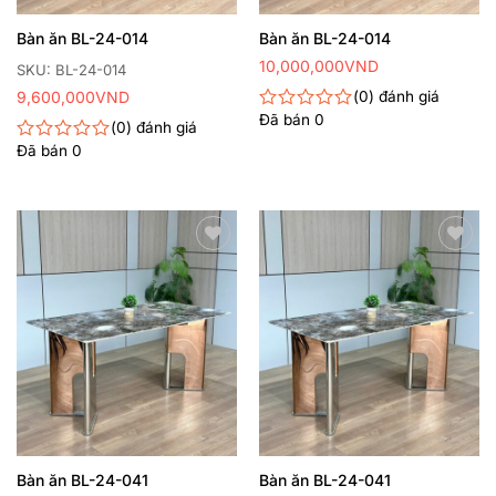
Bàn ăn BL-24-014
Bàn ăn BL-24-014
10,000,000
VND
SKU: BL-24-014
9,600,000
VND
0
đánh giá
Đã bán
0
Được
0
đánh giá
xếp
Đã bán
0
Được
hạng
xếp
0
hạng
5
0
sao
5
sao
Thêm
Thêm
yêu
yêu
thích
thích
Bàn ăn BL-24-041
Bàn ăn BL-24-041