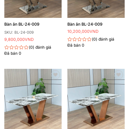
Bàn ăn BL-24-009
Bàn ăn BL-24-009
10,200,000
VND
SKU: BL-24-009
9,800,000
VND
0
đánh giá
Đã bán
0
Được
0
đánh giá
xếp
Đã bán
0
Được
hạng
xếp
0
hạng
5
0
sao
5
sao
Thêm
Thêm
yêu
yêu
thích
thích