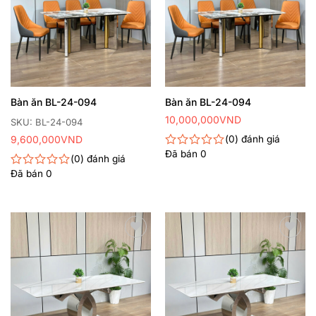
thích
thích
Bàn ăn BL-24-094
Bàn ăn BL-24-094
10,000,000
VND
SKU: BL-24-094
9,600,000
VND
0
đánh giá
Đã bán
0
Được
0
đánh giá
xếp
Đã bán
0
Được
hạng
xếp
0
hạng
5
0
sao
5
sao
Thêm
Thêm
yêu
yêu
thích
thích