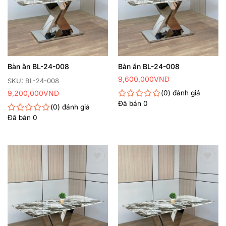
Bàn ăn BL-24-008
Bàn ăn BL-24-008
9,600,000
VND
SKU: BL-24-008
9,200,000
VND
0
đánh giá
Đã bán
0
Được
0
đánh giá
xếp
Đã bán
0
Được
hạng
xếp
0
hạng
5
0
sao
5
sao
Thêm
Thêm
yêu
yêu
thích
thích