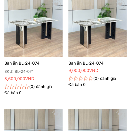
5
sao
Thêm
Thêm
yêu
yêu
thích
thích
Bàn ăn BL-24-074
Bàn ăn BL-24-074
9,000,000
VND
SKU: BL-24-074
8,600,000
VND
0
đánh giá
Đã bán
0
Được
0
đánh giá
xếp
Đã bán
0
Được
hạng
xếp
0
hạng
5
0
sao
5
sao
Thêm
Thêm
yêu
yêu