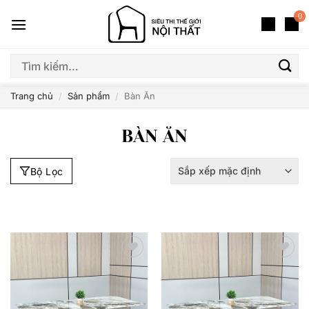
Bỏ
0
qua
nội
dung
Tìm
Giá
Kích Thước
Thương Hiệu
kiếm:
Trang chủ
/
Sản phẩm
/
Bàn Ăn
BÀN ĂN
Bộ Lọc
Thêm
Thêm
yêu
yêu
thích
thích