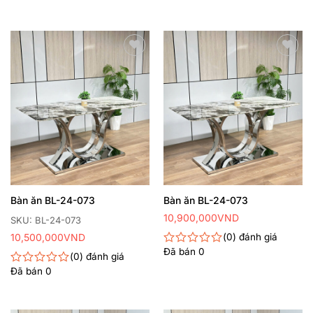
xếp
0
hạng
5
0
sao
5
sao
Thêm
Thêm
yêu
yêu
thích
thích
Bàn ăn BL-24-073
Bàn ăn BL-24-073
10,900,000
VND
SKU: BL-24-073
10,500,000
VND
0
đánh giá
Đã bán
0
Được
0
đánh giá
xếp
Đã bán
0
Được
hạng
xếp
0
hạng
5
0
sao