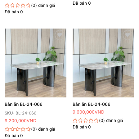
Đã bán
0
Được
0
đánh giá
xếp
Đã bán
0
Được
hạng
xếp
0
hạng
5
0
sao
5
sao
Thêm
Thêm
yêu
yêu
thích
thích
Bàn ăn BL-24-066
Bàn ăn BL-24-066
9,600,000
VND
SKU: BL-24-066
9,200,000
VND
0
đánh giá
Đã bán
0
Được
0
đánh giá
xếp
Đã bán
0
Được
hạng