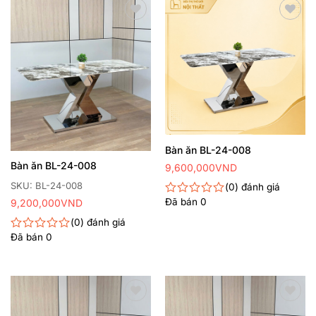
5
sao
Thêm
Thêm
yêu
yêu
thích
thích
Bàn ăn BL-24-008
Bàn ăn BL-24-008
9,600,000
VND
SKU: BL-24-008
0
đánh giá
Đã bán
0
9,200,000
VND
Được
xếp
0
đánh giá
hạng
Đã bán
0
0
Được
5
xếp
sao
hạng
0
5
sao
Thêm
Thêm