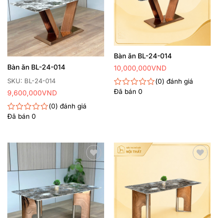
Bàn ăn BL-24-014
Bàn ăn BL-24-014
10,000,000
VND
SKU: BL-24-014
0
đánh giá
Đã bán
0
9,600,000
VND
Được
xếp
0
đánh giá
hạng
Đã bán
0
0
Được
5
xếp
sao
hạng
0
5
sao
Thêm
Thêm
yêu
yêu
thích
thích