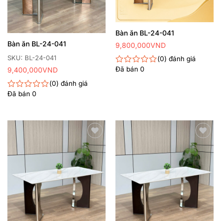
Bàn ăn BL-24-041
Bàn ăn BL-24-041
9,800,000
VND
SKU: BL-24-041
0
đánh giá
Đã bán
0
9,400,000
VND
Được
xếp
0
đánh giá
hạng
Đã bán
0
0
Được
5
xếp
sao
hạng
0
5
sao
Thêm
Thêm
yêu
yêu
thích
thích