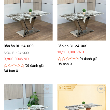
yêu
yêu
thích
thích
Bàn ăn BL-24-009
Bàn ăn BL-24-009
10,200,000
VND
SKU: BL-24-009
9,800,000
VND
0
đánh giá
Đã bán
0
Được
0
đánh giá
xếp
Đã bán
0
Được
hạng
xếp
0
hạng
5
0
sao
5
sao
Thêm
Thêm
yêu
yêu
thích
thích