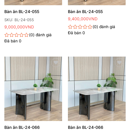
Bàn ăn BL-24-055
Bàn ăn BL-24-055
9,400,000
VND
SKU: BL-24-055
9,000,000
VND
0
đánh giá
Đã bán
0
Được
0
đánh giá
xếp
Đã bán
0
Được
hạng
xếp
0
hạng
5
0
sao
5
sao
Thêm
Thêm
yêu
yêu
thích
thích
Bàn ăn BL-24-066
Bàn ăn BL-24-066