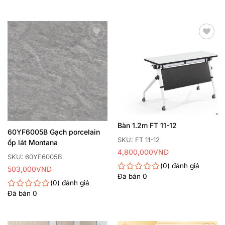
xếp
hạng
0
5
sao
Thêm
Thêm
yêu
yêu
thích
thích
Bàn 1.2m FT 11-12
60YF6005B Gạch porcelain
SKU: FT 11-12
ốp lát Montana
4,800,000
VND
SKU: 60YF6005B
0
đánh giá
503,000
VND
Đã bán
0
Được
0
đánh giá
xếp
Đã bán
0
hạng
Được
0
xếp
5
hạng
sao
0