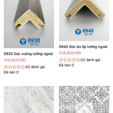
0940 Góc bo ốp tường ngoài
374,000
VND
0930 Góc vuông tường ngoài
374,000
VND
0
đánh giá
Đã bán
0
Được
0
đánh giá
xếp
Đã bán
0
Được
hạng
xếp
0
hạng
5
0
sao
5
sao
Thêm
Thêm
yêu
yêu
thích
thích