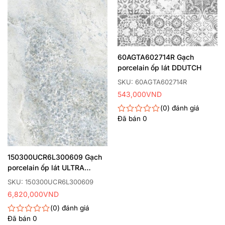
60AGTA602714R Gạch
porcelain ốp lát DDUTCH
SKU: 60AGTA602714R
543,000
VND
0
đánh giá
Đã bán
0
Được
xếp
hạng
0
5
150300UCR6L300609 Gạch
sao
porcelain ốp lát ULTRA
CRYSTAL
SKU: 150300UCR6L300609
6,820,000
VND
0
đánh giá
Đã bán
0
Được