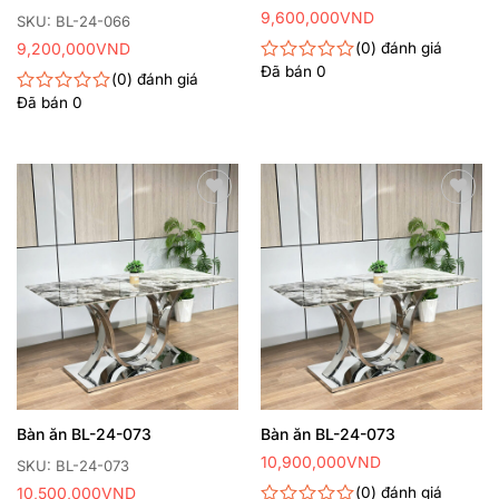
9,600,000
VND
SKU: BL-24-066
9,200,000
VND
0
đánh giá
Đã bán
0
Được
0
đánh giá
xếp
Đã bán
0
Được
hạng
xếp
0
hạng
5
0
sao
5
sao
Thêm
Thêm
yêu
yêu
thích
thích
Bàn ăn BL-24-073
Bàn ăn BL-24-073
10,900,000
VND
SKU: BL-24-073
10,500,000
VND
0
đánh giá