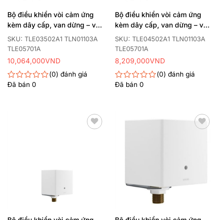
Bộ điều khiển vòi cảm ứng
Bộ điều khiển vòi cảm ứng
kèm dây cấp, van dừng – van
kèm dây cấp, van dừng – van
nhiệt độ
nhiệt độ
SKU: TLE03502A1 TLN01103A
SKU: TLE04502A1 TLN01103A
TLE05701A
TLE05701A
10,064,000
VND
8,209,000
VND
0
đánh giá
0
đánh giá
Đã bán
0
Đã bán
0
Được
Được
xếp
xếp
hạng
hạng
0
0
5
5
sao
sao
Thêm
Thêm
yêu
yêu
thích
thích
Bộ điều khiển vòi cảm ứng
Bộ điều khiển vòi cảm ứng