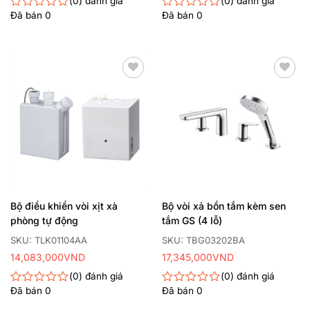
0
đánh giá
0
đánh giá
Đã bán
0
Đã bán
0
Được
Được
xếp
xếp
hạng
hạng
0
0
5
5
sao
sao
Thêm
Thêm
yêu
yêu
thích
thích
Bộ điều khiển vòi xịt xà
Bộ vòi xả bồn tắm kèm sen
phòng tự động
tắm GS (4 lỗ)
SKU: TLK01104AA
SKU: TBG03202BA
14,083,000
VND
17,345,000
VND
0
đánh giá
0
đánh giá
Đã bán
0
Đã bán
0
Được
Được
xếp
xếp