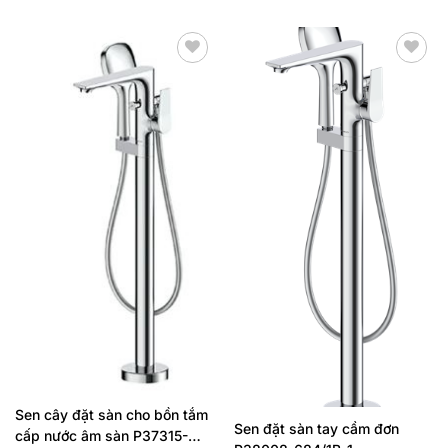
hạng
hạng
0
0
5
5
sao
sao
Thêm
Thêm
yêu
yêu
thích
thích
Sen cây đặt sàn cho bồn tắm
Sen đặt sàn tay cầm đơn
cấp nước âm sàn P37315-