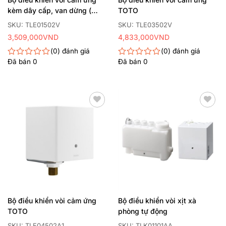
kèm dây cấp, van dừng (
TOTO
dùng điện )
SKU: TLE01502V
SKU: TLE03502V
3,509,000
VND
4,833,000
VND
0
đánh giá
0
đánh giá
Đã bán
0
Đã bán
0
Được
Được
xếp
xếp
hạng
hạng
0
0
5
5
sao
sao
Thêm
Thêm
yêu
yêu
thích
thích
Bộ điều khiển vòi cảm ứng
Bộ điều khiển vòi xịt xà
TOTO
phòng tự động
SKU: TLE04502A1
SKU: TLK01101AA