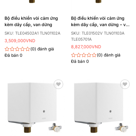
Bộ điều khiển vòi cảm ứng
Bộ điều khiển vòi cảm ứng
kèm dây cấp, van dừng
kèm dây cấp, van dừng – van
nhiệt độ
SKU: TLE04502A1 TLN01102A
SKU: TLE01502V TLN01103A
TLE05701A
3,509,000
VND
8,827,000
VND
0
đánh giá
0
đánh giá
Đã bán
0
Được
xếp
Đã bán
0
Được
hạng
xếp
0
hạng
5
0
sao
5
sao
Thêm
Thêm
yêu
yêu
thích
thích