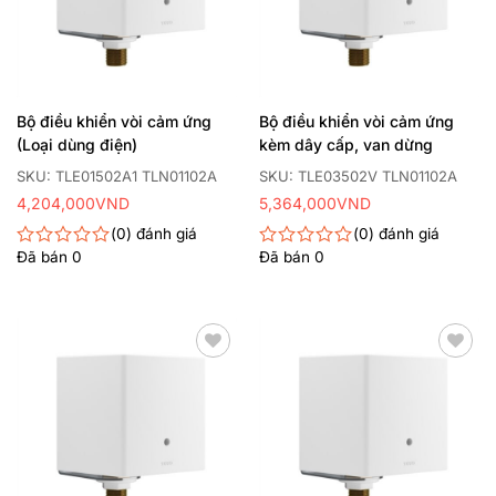
Bộ điều khiển vòi cảm ứng
Bộ điều khiển vòi cảm ứng
(Loại dùng điện)
kèm dây cấp, van dừng
SKU: TLE01502A1 TLN01102A
SKU: TLE03502V TLN01102A
4,204,000
VND
5,364,000
VND
0
đánh giá
0
đánh giá
Đã bán
0
Đã bán
0
Được
Được
xếp
xếp
hạng
hạng
0
0
5
5
sao
sao
Thêm
Thêm
yêu
yêu
thích
thích