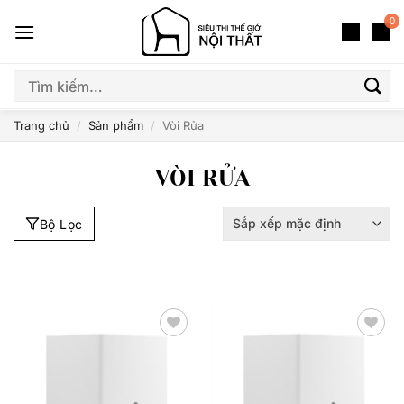
Bỏ
0
qua
nội
dung
Tìm
Giá
Thương Hiệu
kiếm:
Trang chủ
/
Sản phẩm
/
Vòi Rửa
VÒI RỬA
Bộ Lọc
Thêm
Thêm
yêu
yêu
thích
thích