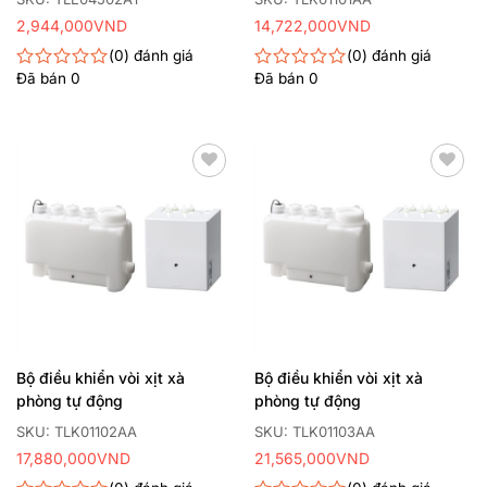
2,944,000
VND
14,722,000
VND
0
đánh giá
0
đánh giá
Đã bán
0
Đã bán
0
Được
Được
xếp
xếp
hạng
hạng
0
0
5
5
sao
sao
Thêm
Thêm
yêu
yêu
thích
thích
Bộ điều khiển vòi xịt xà
Bộ điều khiển vòi xịt xà
phòng tự động
phòng tự động
SKU: TLK01102AA
SKU: TLK01103AA
17,880,000
VND
21,565,000
VND