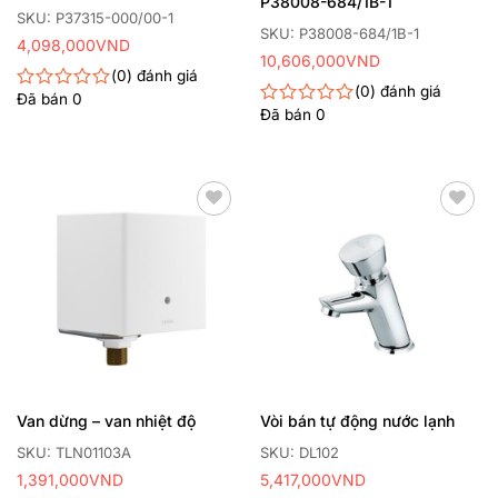
P38008-684/1B-1
000/00-1
SKU: P37315-000/00-1
SKU: P38008-684/1B-1
4,098,000
VND
10,606,000
VND
0
đánh giá
0
đánh giá
Đã bán
0
Được
Đã bán
0
Được
xếp
xếp
hạng
hạng
0
0
5
5
sao
sao
Thêm
Thêm
yêu
yêu
thích
thích
Van dừng – van nhiệt độ
Vòi bán tự động nước lạnh
SKU: TLN01103A
SKU: DL102
1,391,000
VND
5,417,000
VND