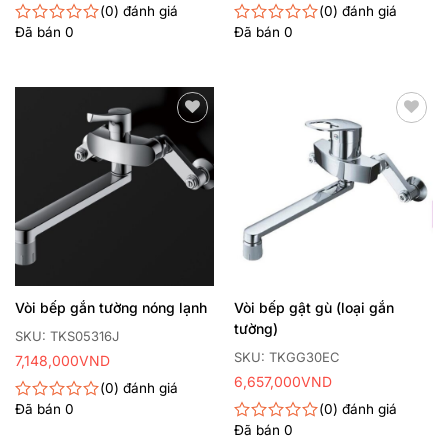
0
đánh giá
0
đánh giá
Đã bán
0
Đã bán
0
Được
Được
xếp
xếp
hạng
hạng
0
0
5
5
sao
sao
Thêm
Thêm
yêu
yêu
thích
thích
Vòi bếp gắn tường nóng lạnh
Vòi bếp gật gù (loại gắn
tường)
SKU: TKS05316J
SKU: TKGG30EC
7,148,000
VND
6,657,000
VND
0
đánh giá
Đã bán
0
0
đánh giá
Được
xếp
Đã bán
0
Được
hạng