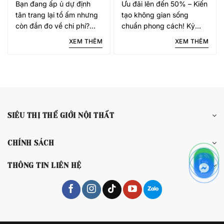
Bạn đang ấp ủ dự định
Ưu đãi lên đến 50% – Kiến
tân trang lại tổ ấm nhưng
tạo không gian sống
còn đắn đo về chi phí?
chuẩn phong cách! Kỷ
Bạn muốn nâng cấp
niệm sự kiện khai trương
XEM THÊM
XEM THÊM
không gian sống với
đầy hứng khởi, Siêu Thị
những trang thiết bị hiện
Thế Giới Nội Thất
đại, bền bỉ và an toàn cho
(STTGNT) trân trọng giới
sức khỏe
thiệu đến quý khách hàng
chương trình
SIÊU THỊ THẾ GIỚI NỘI THẤT
CHÍNH SÁCH
THÔNG TIN LIÊN HỆ