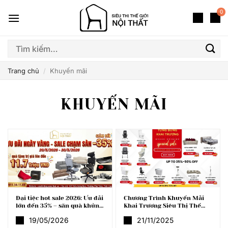
Bỏ
0
qua
nội
dung
Tìm
kiếm:
Trang chủ
/
Khuyến mãi
KHUYẾN MÃI
Đại tiệc hot sale 2026: Ưu đãi
Chương Trình Khuyến Mãi
lớn đến 35% – săn quà khủng
Khai Trương Siêu Thị Thế
11.7 triệu đồng!
Giới Nội Thất
19/05/2026
21/11/2025