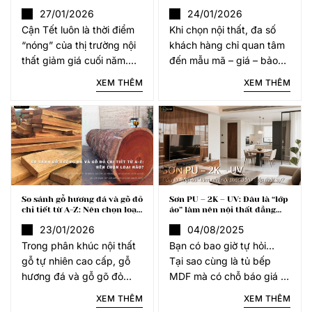
marketing”?
khí thải bên trong
27/01/2026
24/01/2026
Cận Tết luôn là thời điểm
Khi chọn nội thất, đa số
“nóng” của thị trường nội
khách hàng chỉ quan tâm
thất giảm giá cuối năm.
đến mẫu mã – giá – bảo
Nhiều cửa hàng,
hành. Rất ít người được tư
XEM THÊM
XEM THÊM
showroom tung ra mức
vấn về yếu tố quan trọng
giảm 30–70% cho sofa,
nhất: vật liệu cấu thành
giường ngủ, bàn ghế ăn…
nên không gian sống mỗi
khiến người tiêu dùng “rạo
rực”. Nhưng liệu
So sánh gỗ hương đá và gõ đỏ
Sơn PU – 2K – UV: Đâu là “lớp
chi tiết từ A-Z: Nên chọn loại
áo” làm nên nội thất đẳng
nào?
cấp thật sự?
23/01/2026
04/08/2025
Trong phân khúc nội thất
Bạn có bao giờ tự hỏi…
gỗ tự nhiên cao cấp, gỗ
Tại sao cùng là tủ bếp
hương đá và gỗ gõ đỏ
MDF mà có chỗ báo giá 8
luôn là hai cái tên được
triệu, nơi khác lại lên đến
XEM THÊM
XEM THÊM
đặt lên bàn cân so sánh
20 triệu? Sao có người