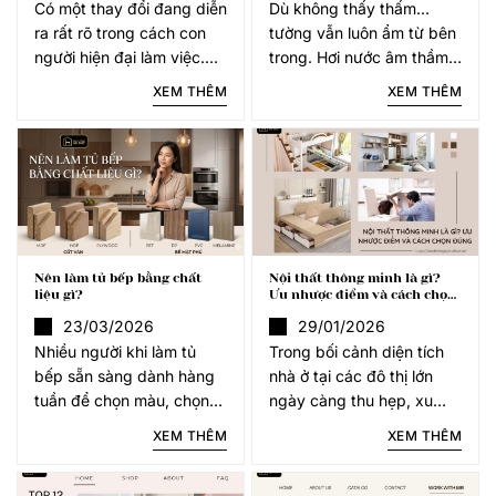
Có một thay đổi đang diễn
Dù không thấy thấm…
ra rất rõ trong cách con
tường vẫn luôn ẩm từ bên
người hiện đại làm việc.
trong. Hơi nước âm thầm
Rất nhiều người không
di chuyển mỗi ngày, tích
XEM THÊM
XEM THÊM
còn muốn gắn chặt 8
tụ phía sau lớp ốp. Khi
tiếng mỗi ngày tại văn
gặp vật liệu không kháng
phòng. Họ muốn chủ động
ẩm hoặc không có khả
hơn về thời gian,
năng “giải áp hơi
Nên làm tủ bếp bằng chất
Nội thất thông minh là gì?
liệu gì?
Ưu nhược điểm và cách chọn
đúng cho tổ ấm
23/03/2026
29/01/2026
Nhiều người khi làm tủ
Trong bối cảnh diện tích
bếp sẵn sàng dành hàng
nhà ở tại các đô thị lớn
tuần để chọn màu, chọn
ngày càng thu hẹp, xu
kiểu, chọn phụ kiện…
hướng sử dụng nội thất
XEM THÊM
XEM THÊM
nhưng lại quyết định chất
tích hợp nhiều công năng
liệu chỉ trong vài phút. Và
đang trở thành giải pháp