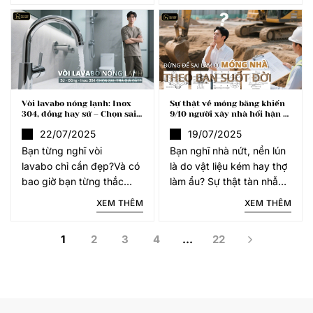
nhiều nhất. Cả hai đều
dùng đồ 10 năm vẫn sáng
thuộc nhóm gỗ quý hiếm,
bóng, còn bạn chỉ
sở
Vòi lavabo nóng lạnh: Inox
Sự thật về móng băng khiến
304, đồng hay sứ – Chọn sai,
9/10 người xây nhà hối hận –
trả giá đắt?
Đọc ngay kẻo mất tiền oan!
22/07/2025
19/07/2025
Bạn từng nghĩ vòi
Bạn nghĩ nhà nứt, nền lún
lavabo chỉ cần đẹp?Và có
là do vật liệu kém hay thợ
bao giờ bạn từng thắc
làm ẩu? Sự thật tàn nhẫn
mắc tại sao vòi nước nhà
hơn: lỗi nằm ngay từ phần
XEM THÊM
XEM THÊM
bạn chỉ sau 2 năm đã
móng – kết cấu đang âm
hoen ố, nước chảy yếu, có
thầm nâng đỡ cả ngôi nhà
1
2
3
4
…
22
mùi lạ? Hay bồn rửa đẹp
bạn. Thống kê
đẽ lại bị phá