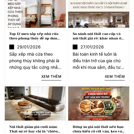
chính lựa chọn “vội vàng”
“cứu cánh” hoàn hảo. Vậy
đó lại là lý do
nội thất thông
Top 12 mẹo sắp xếp nhà cửa
So sánh nội thất cao cấp và
theo phong thủy dễ áp dụng
nội thất giá rẻ: khác nhau ở
tại nhà
đâu sau 3–5 năm sử dụng?
29/01/2026
27/01/2026
Sắp xếp nhà cửa theo
Bài toán kinh tế luôn là
phong thủy không phải là
điều trăn trở của gia chủ
những quy tắc cứng nhắc
mỗi khi mua sắm, đầu tư
hay mê tín, mà thực chất
nội thất cho ngôi nhà của
XEM THÊM
XEM THÊM
là nghệ thuật điều phối
mình. Giá rẻ thì tiết kiệm,
luồng khí, ánh sáng và
cao cấp thì chi phí cao
công năng để tạo ra một
nhưng sử dụng bền
môi trường sống
Nội thất giảm giá cuối năm:
Đừng so giá nội thất nếu bạn
Thật sự rẻ hay chỉ là “chiêu
chưa hiểu rõ cốt ván, keo và