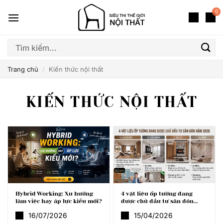
Bỏ
0
qua
nội
dung
Tìm
kiếm:
Trang chủ
/
Kiến thức nội thất
KIẾN THỨC NỘI THẤT
Hybrid Working: Xu hướng
4 vật liệu ốp tường đang
làm việc hay áp lực kiểu mới?
được chủ đầu tư săn đón
năm 2026
16/07/2026
15/04/2026