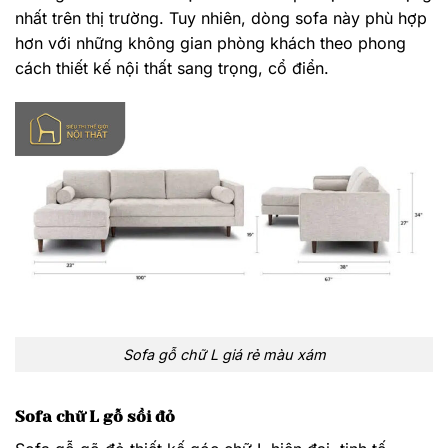
Sofa gỗ gõ đỏ thiết kế góc chữ L hiện đại, tinh tế.
Những chiếc ghế sofa làm từ chất liệu này trên thị
trường được ưa chuộng bởi những đường cong tinh tế
chúng tạo nên sự quý tộc thể hiện sự quyền thế của gia
chủ.
Mẫu sofa gỗ chữ L đẹp làm từ sòi đỏ