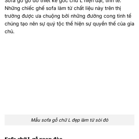
Sofa chữ L gỗ xoan đào
Sofa xoan đào là sự lựa chọn tối ưu trong phân khúc
sofa giá rẻ. Chất liệu gỗ này được đánh giá cao nhờ
màu sắc tươi sáng, giá thành rẻ, độ bền tương đối cao
và đa dạng về mẫu mã.
Mẫu sofa chữ L làm từ xoan đào rẻ nhưng đẹp