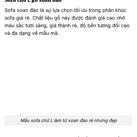
Trên đây là những chia sẻ chi tiết về ưu nhược điểm
của
sofa gỗ chữ L
. Hi vọng với những thông tin này sẽ
là những điều hữu ích với bạn. Đừng quên liên hệ với
Siêu Thị Thế Giới Nội Thất
để lựa chọn những sản
phẩm ưng ý nhất nhé.
Địa chỉ: 142 Trần Hưng Đạo, TP Phan Thiết, Bình
Thuận
SDT:
0911 59 1169
–
0252 3939 012
Tham khảo các mẫu sofa chữ L có tại Siêu
Thị Thế Giới Nội Thất