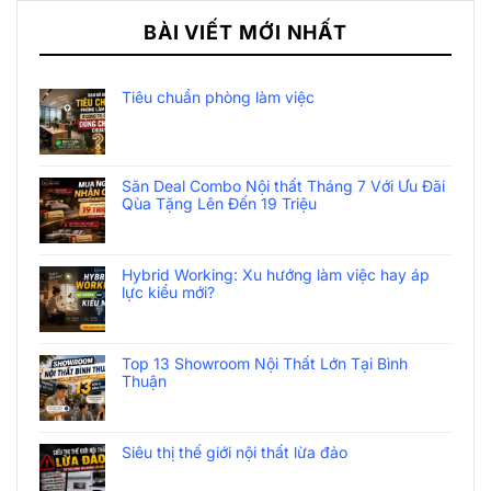
VÁN GỖ MDF CHUẨN E1: TẠI SAO ĐỒNG
TIỀN CỦA BẠN ĐÁNG GIÁ HƠN TẠI SIÊU THỊ
THẾ GIỚI NỘI THẤT?
DANH MỤC BLOG
Blog Nội Thất
Công Cụ AI Miễn Phí
Dự Án – Công Trình Thực Tế
Dự Án Thực Tế
Góc Cảm Hứng