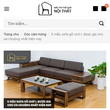
Bỏ
0
qua
nội
dung
Tìm
kiếm:
Trang chủ
/
Góc cảm hứng
/
5 mẫu sofa gỗ chữ L được gia chủ
ưa chuộng nhất hiện nay