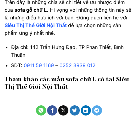
BÀI VIẾT MỚI NHẤT
Tiêu chuẩn phòng làm việc
Săn Deal Combo Nội thất Tháng 7 Với Ưu Đãi
Qùa Tặng Lên Đến 19 Triệu
Hybrid Working: Xu hướng làm việc hay áp
lực kiểu mới?
Top 13 Showroom Nội Thất Lớn Tại Bình
Thuận
Siêu thị thế giới nội thất lừa đảo