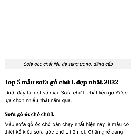
Sofa góc chất liệu da sang trọng, đẳng cấp
Top 5 mẫu sofa gỗ chữ L đẹp nhất 2022
Dưới đây là một số mẫu Sofa chữ L chất liệu gỗ được
lựa chọn nhiều nhất năm qua.
Sofa gỗ óc chó chữ L
Mẫu sofa gỗ óc chó bán chạy nhất hiện nay là mẫu có
thiết kế kiểu sofa góc chữ L tiện lợi. Chân ghế dạng
chân quỳ chắc chắn, đẹp mắt. Chất liệu này có giá
thành tương đối cao nhưng có ưu điểm là thiết kế ấn
tượng và chất lượng bền đẹp theo thời gian.
Sofa gỗ óc chó chữ L bền đẹp
Sofa gỗ chữ L màu xám