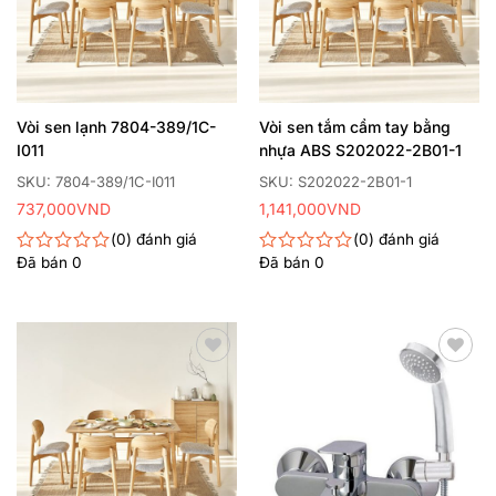
Vòi sen lạnh 7804-389/1C-
Vòi sen tắm cầm tay bằng
I011
nhựa ABS S202022-2B01-1
SKU: 7804-389/1C-I011
SKU: S202022-2B01-1
737,000
VND
1,141,000
VND
0
đánh giá
0
đánh giá
Đã bán
0
Đã bán
0
Được
Được
xếp
xếp
hạng
hạng
0
0
5
5
sao
sao
Thêm
Thêm
yêu
yêu
thích
thích