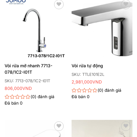
5
sao
Thêm
Thêm
yêu
yêu
thích
thích
Vòi rửa mở nhanh 7713-
Vòi rửa tự động
078/1C2-I01T
SKU: TTLE101E2L
SKU: 7713-078/1C2-I01T
2,981,000
VND
806,000
VND
0
đánh giá
0
đánh giá
Đã bán
0
Được
xếp
Đã bán
0
Được
hạng
xếp
0
hạng
5
0
sao
5
sao
Thêm
Thêm