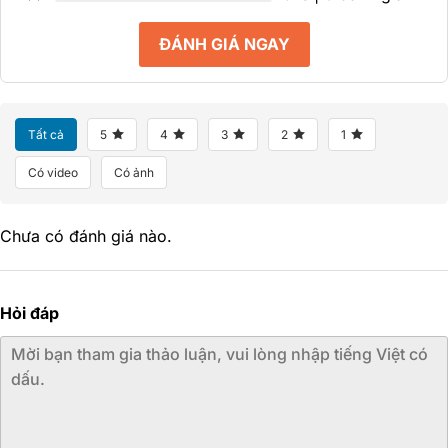
ĐÁNH GIÁ NGAY
Tất cả
5
4
3
2
1
Có video
Có ảnh
Chưa có đánh giá nào.
Hỏi đáp