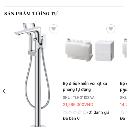
SẢN PHẨM TƯƠNG TỰ
Thêm
Thêm
yêu
yêu
thích
thích
Bộ điều khiển vòi xịt xà
Bộ đ
phòng tự động
phò
SKU: TLK01103AA
SKU
21,565,000
VND
14,
0
đánh giá
Đã bán
0
Đã 
Được
Đư
xếp
xếp