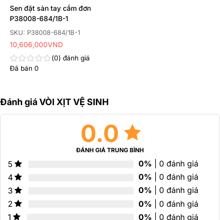
hạng
hạn
Sen đặt sàn tay cầm đơn
0
0
5
5
P38008-684/1B-1
sao
sao
SKU: P38008-684/1B-1
10,606,000
VND
0
đánh giá
Đã bán
0
Được
xếp
hạng
0
Đánh giá VÒI XỊT VỆ SINH
5
sao
0.0
ĐÁNH GIÁ TRUNG BÌNH
0%
| 0 đánh giá
5
0%
| 0 đánh giá
4
0%
| 0 đánh giá
3
0%
| 0 đánh giá
2
0%
| 0 đánh giá
1