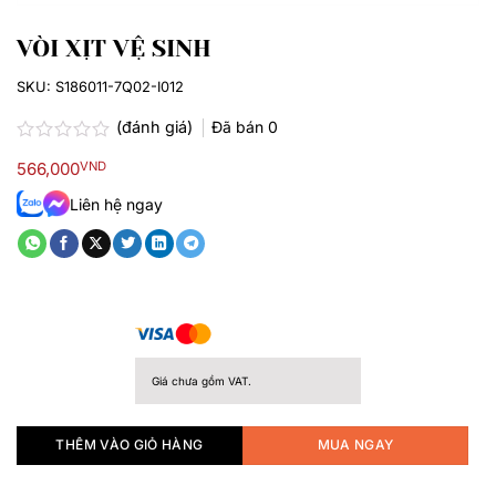
VÒI XỊT VỆ SINH
SKU:
S186011-7Q02-I012
(đánh giá)
Đã bán
0
Được
566,000
VND
xếp
hạng
Liên hệ ngay
0.0
5
sao
Giá chưa gồm VAT.
THÊM VÀO GIỎ HÀNG
MUA NGAY