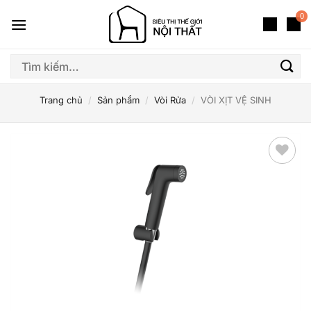
Bỏ
0
qua
nội
dung
Tìm
kiếm:
Trang chủ
/
Sản phẩm
/
Vòi Rửa
/
VÒI XỊT VỆ SINH
Thêm
yêu
thích