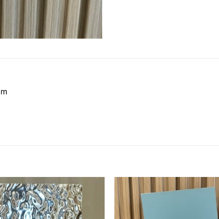
mm
Thêm
yêu
thích