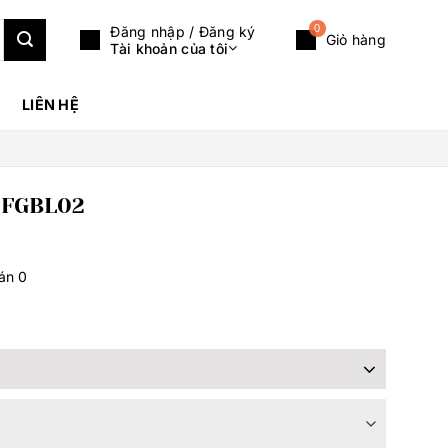
0
Đăng nhập / Đăng ký
Giỏ hàng
Tài khoản của tôi
LIÊN HỆ
 FGBL02
bán
0
ảng
,000VND
,000VND