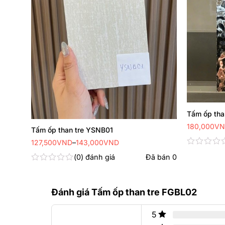
Tấm ốp tha
180,000
VN
Tấm ốp than tre YSNB01
Khoảng
127,500
VND
–
143,000
VND
giá:
Được
từ
 bán
0
0
đánh giá
Đã bán
0
xếp
127,500VND
hạng
Được
đến
0
143,000VND
xếp
5
hạng
Đánh giá Tấm ốp than tre FGBL02
sao
0
5
sao
5