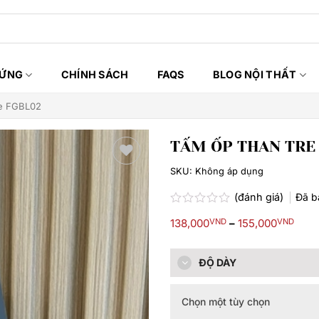
HỨNG
CHÍNH SÁCH
FAQS
BLOG NỘI THẤT
re FGBL02
TẤM ỐP THAN TRE
SKU:
Không áp dụng
Thêm
yêu
(đánh giá)
Đã 
thích
Được
Kho
138,000
VND
–
155,000
VND
xếp
giá:
hạng
từ
0.0
138
5
ĐỘ DÀY
đến
sao
155