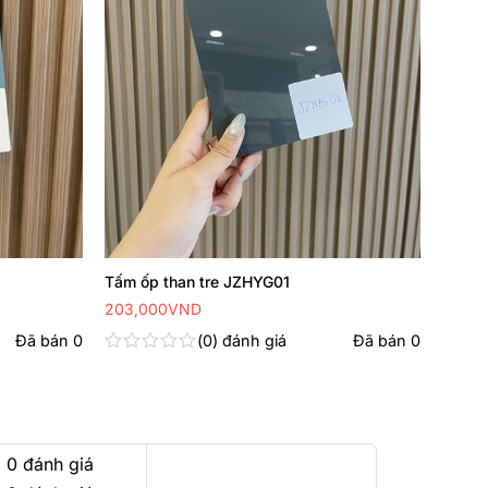
Tấm ốp than tre JZHYG01
203,000
VND
Đã bán
0
0
đánh giá
Đã bán
0
Được
xếp
hạng
0
5
sao
 0 đánh giá