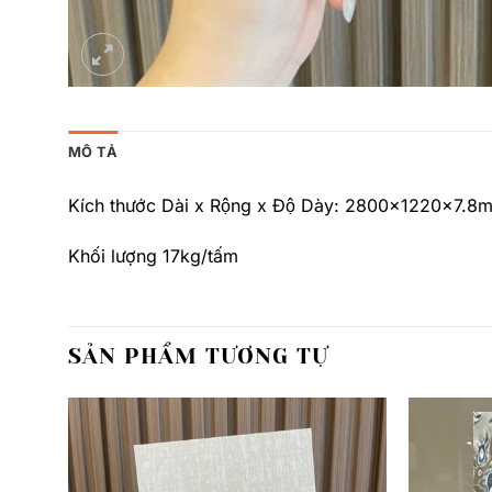
MÔ TẢ
Kích thước Dài x Rộng x Độ Dày: 2800x1220x7.8
Khối lượng 17kg/tấm
SẢN PHẨM TƯƠNG TỰ
Thêm
Thêm
yêu
yêu
thích
thích