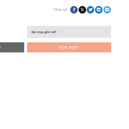
Chia sẻ
Giá chưa gồm VAT.
G
MUA NGAY