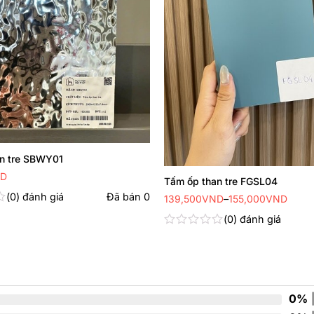
n tre SBWY01
D
Tấm ốp than tre FGSL04
0
đánh giá
Đã bán
0
Khoảng
139,500
VND
–
155,000
VND
giá:
từ
0
đánh giá
139,500VND
Được
đến
155,000VND
xếp
hạng
0
5
sao
0%
|