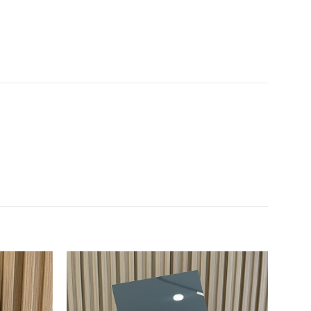
Thêm
Thêm
yêu
yêu
thích
thích