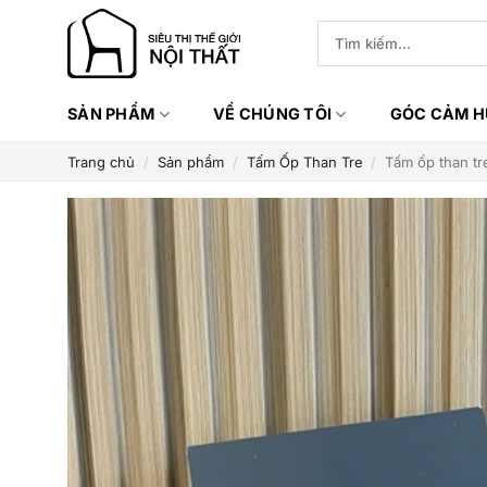
Bỏ
Tìm
qua
kiếm:
nội
dung
SẢN PHẨM
VỀ CHÚNG TÔI
GÓC CẢM 
Trang chủ
/
Sản phẩm
/
Tấm Ốp Than Tre
/
Tấm ốp than t