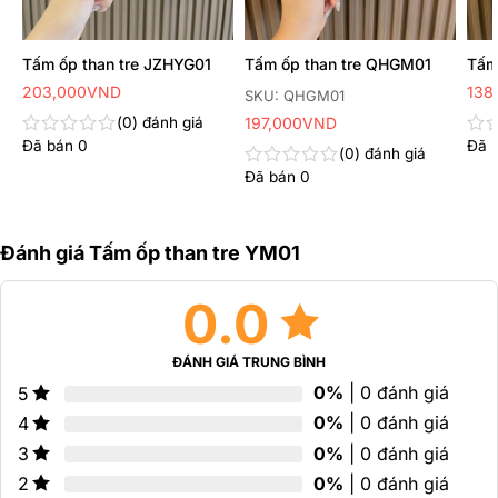
Tấm ốp than tre JZHYG01
Tấm ốp than tre QHGM01
Tấm
Kho
203,000
VND
138
SKU: QHGM01
giá:
từ
0
đánh giá
197,000
VND
138
Đã bán
0
Đã 
đến
Được
Đư
0
đánh giá
155
xếp
xếp
Đã bán
0
Được
hạng
hạn
xếp
0
0
hạng
5
5
0
sao
sao
Đánh giá Tấm ốp than tre YM01
5
sao
0.0
ĐÁNH GIÁ TRUNG BÌNH
0%
| 0 đánh giá
5
0%
| 0 đánh giá
4
0%
| 0 đánh giá
3
0%
| 0 đánh giá
2