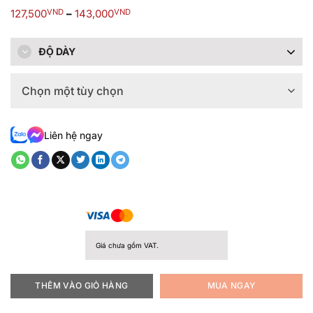
Được
Khoảng
127,500
VND
–
143,000
VND
xếp
giá:
hạng
từ
0.0
127,500VND
5
ĐỘ DÀY
đến
sao
143,000VND
Liên hệ ngay
Giá chưa gồm VAT.
THÊM VÀO GIỎ HÀNG
MUA NGAY