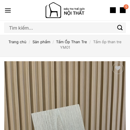
Bỏ
0
qua
nội
dung
Tìm
kiếm:
Trang chủ
/
Sản phẩm
/
Tấm Ốp Than Tre
/
Tấm ốp than tre
YM01
Thêm
yêu
thích