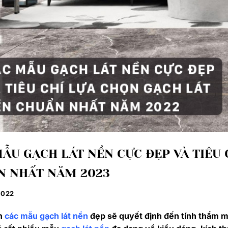
ẪU GẠCH LÁT NỀN CỰC ĐẸP VÀ TIÊU 
N NHẤT NĂM 2023
2022
n
các mẫu gạch lát nền
đẹp sẽ quyết định đến tính thẩm mỹ