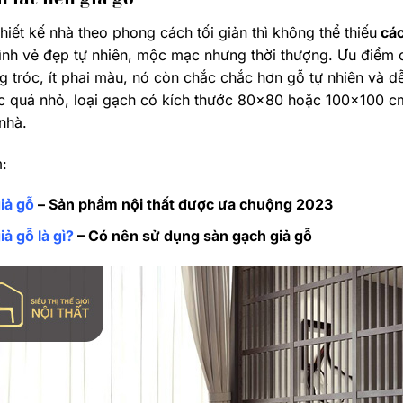
hiết kế nhà theo phong cách tối giản thì không thể thiếu
các
ình vẻ đẹp tự nhiên, mộc mạc nhưng thời thượng. Ưu điểm c
 tróc, ít phai màu, nó còn chắc chắc hơn gỗ tự nhiên và 
c quá nhỏ, loại gạch có kích thước 80×80 hoặc 100×100 cm
nhà.
:
iả gỗ
– Sản phẩm nội thất được ưa chuộng 2023
ả gỗ là gì?
– Có nên sử dụng sàn gạch giả gỗ