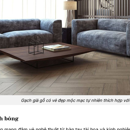
Gạch giả gỗ có vẻ đẹp mộc mạc tự nhiên thích hợp với
ch bông
 mang đậm vẻ nghệ thuật từ bàn tay tài hoa và kinh nghiệm