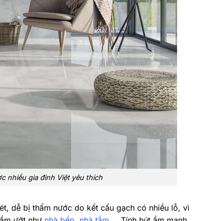
 nhiều gia đình Việt yêu thích
t, dễ bị thấm nước do kết cấu gạch có nhiều lỗ, vì
 ẩm ướt như
nhà bếp
,
nhà tắm
,… Tính hút ẩm mạnh