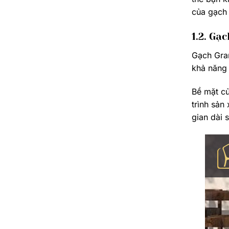
của gạch 
1.2. Gạ
Gạch Gran
khả năng
Bề mặt củ
trình sản
gian dài 