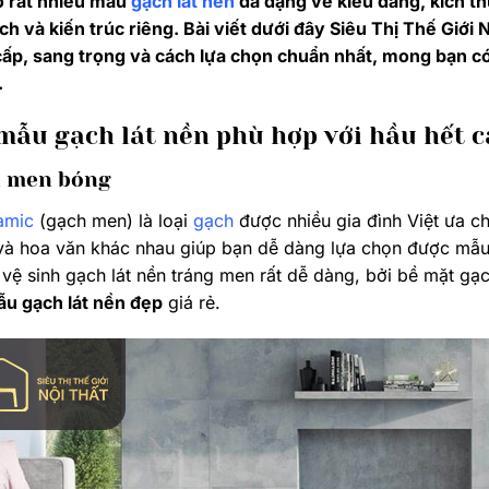
ó rất nhiều mẫu
gạch lát nền
đa dạng về kiểu dáng, kích th
h và kiến trúc riêng. Bài viết dưới đây Siêu Thị Thế Giới 
cấp, sang trọng và cách lựa chọn chuẩn nhất, mong bạn c
.
 mẫu gạch lát nền phù hợp với hầu hết c
h men bóng
amic
(gạch men) là loại
gạch
được nhiều gia đình Việt ưa c
và hoa văn khác nhau giúp bạn dễ dàng lựa chọn được mẫu
 vệ sinh gạch lát nền tráng men rất dễ dàng, bởi bề mặt g
u gạch lát nền đẹp
giá rẻ.