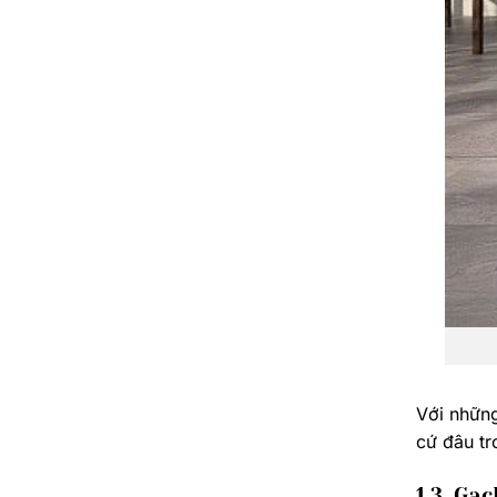
Với những
cứ đâu tr
1.3. Gạ