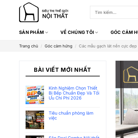
Bỏ
Tìm
qua
kiếm:
nội
dung
SẢN PHẨM
VỀ CHÚNG TÔI
GÓC CẢM 
Trang chủ
/
Góc cảm hứng
/
Các mẫu gạch lát nền cực đẹp 
BÀI VIẾT MỚI NHẤT
Kinh Nghiệm Chọn Thiết
Bị Bếp Chuẩn Đẹp Và Tối
Ưu Chi Phí 2026
Tiêu chuẩn phòng làm
việc
Săn Deal Combo Nội thất