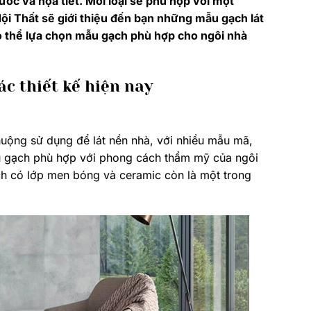
ước và họa tiết. Mỗi loại sẽ phù hợp với một
Nội Thất sẽ giới thiệu đến bạn những mẫu gạch lát
ó thể lựa chọn mẫu gạch phù hợp cho ngôi nhà
ác thiết kế hiện nay
huộng sử dụng để lát nền nhà, với nhiều mẫu mã,
 gạch phù hợp với phong cách thẩm mỹ của ngôi
ạch có lớp men bóng và ceramic còn là một trong