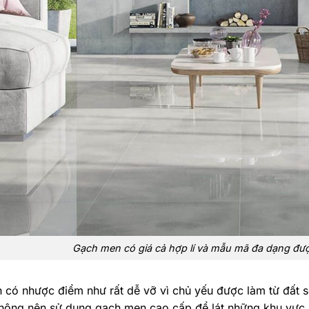
Gạch men có giá cả hợp lí và mẫu mã đa dạng được
có nhược điểm như rất dễ vỡ vì chủ yếu được làm từ đất sé
không nên sử dụng gạch men cao cấp để lát những khu vực