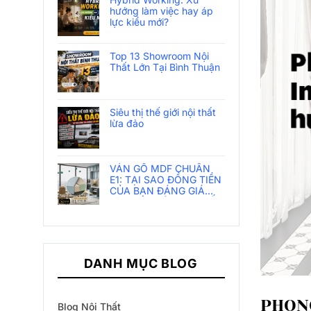
hướng làm việc hay áp
lực kiểu mới?
Top 13 Showroom Nội
Thất Lớn Tại Bình Thuận
Siêu thị thế giới nội thất
lừa đảo
VÁN GỖ MDF CHUẨN
E1: TẠI SAO ĐỒNG TIỀN
CỦA BẠN ĐÁNG GIÁ
HƠN TẠI SIÊU THỊ THẾ
GIỚI NỘI THẤT?
DANH MỤC BLOG
PHONG
Blog Nội Thất