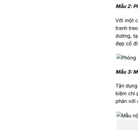
Mẫu 2: P
Với một c
tranh tre
dương, tạ
đẹp cổ đi
Mẫu 3: Mẫ
Tận dụng 
kiệm chi 
phản với 