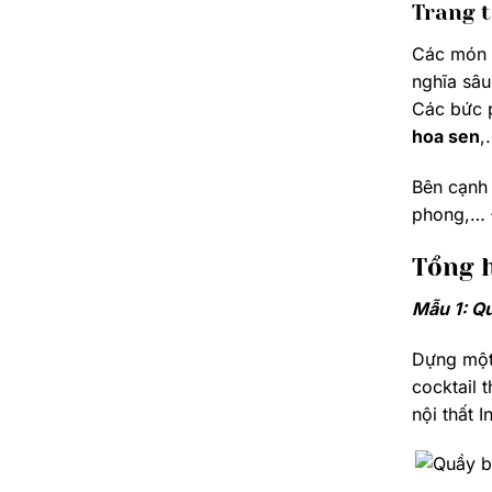
Trang t
Các món đ
nghĩa sâu
Các bức p
hoa sen
,
Bên cạnh 
phong,… Đ
Tổng h
Mẫu 1: Q
Dựng một 
cocktail 
nội thất 