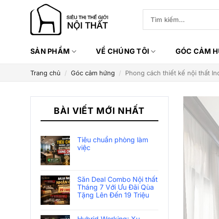
Bỏ
Tìm
qua
kiếm:
nội
dung
SẢN PHẨM
VỀ CHÚNG TÔI
GÓC CẢM 
Trang chủ
/
Góc cảm hứng
/
Phong cách thiết kế nội thất 
BÀI VIẾT MỚI NHẤT
Tiêu chuẩn phòng làm
việc
Săn Deal Combo Nội thất
Tháng 7 Với Ưu Đãi Qùa
Tặng Lên Đến 19 Triệu
Hybrid Working: Xu