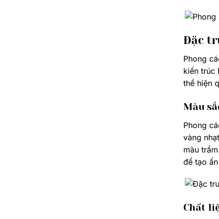
Đặc tr
Phong các
kiến trúc
thể hiện 
Màu sắ
Phong cá
vàng nhạt
màu trầm.
để tạo ấ
Chất li