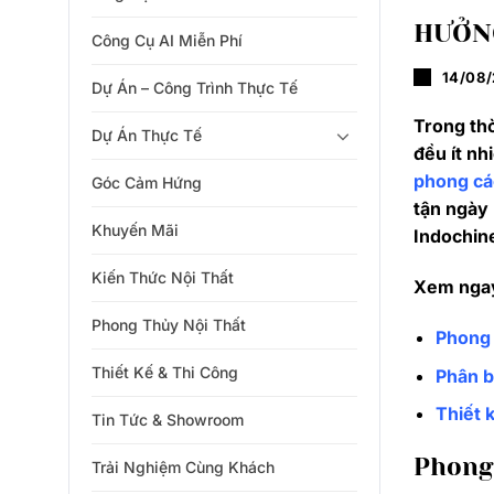
HƯỞNG
Công Cụ AI Miễn Phí
14/08
Dự Án – Công Trình Thực Tế
Trong thờ
Dự Án Thực Tế
đều ít nh
phong cá
Góc Cảm Hứng
tận ngày
Khuyến Mãi
Indochin
Kiến Thức Nội Thất
Xem nga
Phong Thủy Nội Thất
Phong 
Thiết Kế & Thi Công
Phân b
Thiết k
Tin Tức & Showroom
Phong 
Trải Nghiệm Cùng Khách