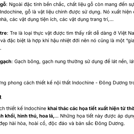
 gỗ
: Ngoài đặc tính bền chắc, chất liệu gỗ còn mang đến s
 Indochine, gỗ là vật liệu chính được sử dụng. Nó xuất hiện
nhà, các vật dụng tiện ích, các vật dụng trang trí,…
 tre
: Tre là loại thực vật được tìm thấy rất dễ dàng ở Việt
và đặc biệt là hợp khí hậu nhiệt đới nên nó cũng là một “gia
.
 gạch
: Gạch bông, gạch nung thường sử dụng để lát nền, l
t
h thiết kế Indochine
khai thác các họa tiết xuất hiện từ t
h khối, hình thú, hoa lá,
… Những họa tiết này được áp dụng 
đẹp hài hòa, hoài cổ, độc đáo và bản sắc Đông Dương.