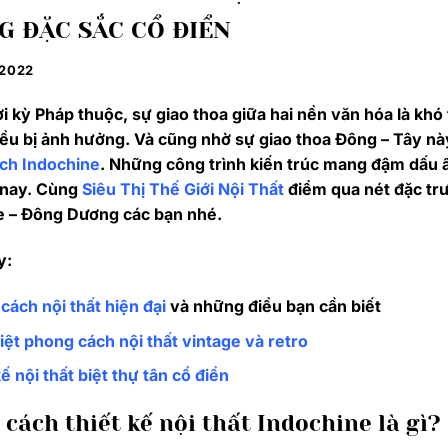
 ĐẶC SẮC CỔ ĐIỂN
/2022
i kỳ Pháp thuộc, sự giao thoa giữa hai nền văn hóa là khó
iều bị ảnh hưởng. Và cũng nhờ sự giao thoa Đông – Tây nà
ch Indochine
. Những công trình kiến ​​trúc mang đậm dấu 
 nay. Cùng
Siêu Thị Thế Giới Nội Thất
điểm qua nét đặc trưn
e – Đông Dương các bạn nhé.
y:
cách nội thất hiện đại
và những điều bạn cần biết
iệt phong cách nội thất vintage và retro
ế nội thất biệt thự tân cổ điển
cách thiết kế nội thất Indochine là gì?