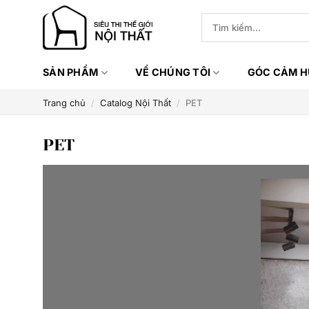
Bỏ
Tìm
qua
kiếm:
nội
dung
SẢN PHẨM
VỀ CHÚNG TÔI
GÓC CẢM 
Trang chủ
/
Catalog Nội Thất
/
PET
PET