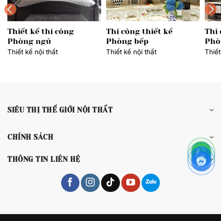
Thiết kế thi công
Thi công thiết kế
Thi 
Phòng ngủ
Phòng bếp
Phò
Thiết kế nội thất
Thiết kế nội thất
Thiết
SIÊU THỊ THẾ GIỚI NỘI THẤT
CHÍNH SÁCH
THÔNG TIN LIÊN HỆ