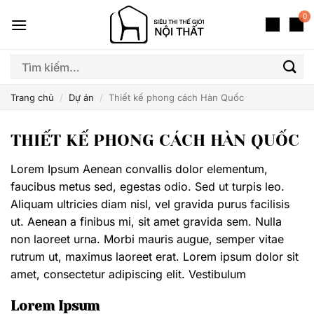
Bỏ
0
qua
nội
dung
Tìm
kiếm:
Trang chủ
/
Dự án
/
Thiết kế phong cách Hàn Quốc
THIẾT KẾ PHONG CÁCH HÀN QUỐC
Lorem Ipsum Aenean convallis dolor elementum,
faucibus metus sed, egestas odio. Sed ut turpis leo.
Aliquam ultricies diam nisl, vel gravida purus facilisis
ut. Aenean a finibus mi, sit amet gravida sem. Nulla
non laoreet urna. Morbi mauris augue, semper vitae
rutrum ut, maximus laoreet erat. Lorem ipsum dolor sit
amet, consectetur adipiscing elit. Vestibulum
Lorem Ipsum