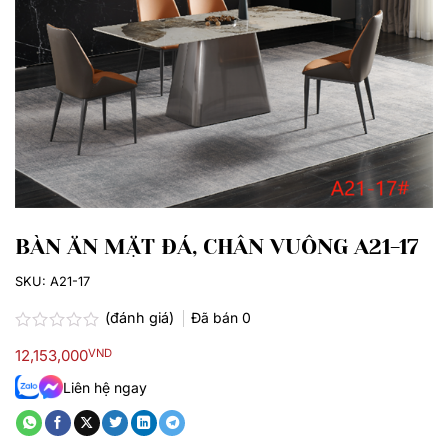
BÀN ĂN MẶT ĐÁ, CHÂN VUÔNG A21-17
SKU:
A21-17
(đánh giá)
Đã bán
0
Được
12,153,000
VND
xếp
hạng
Liên hệ ngay
0.0
5
sao