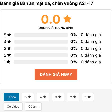
Đánh giá Bàn ăn mặt đá, chân vuông A21-17
5
5
5
sao
sao
sao
0.0
ĐÁNH GIÁ TRUNG BÌNH
0%
| 0 đánh giá
5
0%
| 0 đánh giá
4
0%
| 0 đánh giá
3
0%
| 0 đánh giá
2
0%
| 0 đánh giá
1
ĐÁNH GIÁ NGAY
Tất cả
5
4
3
2
1
Có video
Có ảnh