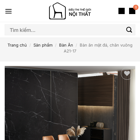
Bỏ
0
qua
nội
dung
Tìm
kiếm:
Trang chủ
/
Sản phẩm
/
Bàn Ăn
/
Bàn ăn mặt đá, chân vuông
A21-17
Thêm
yêu
thích