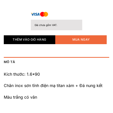
Giá chưa gồm VAT.
THÊM VÀO GIỎ HÀNG
MUA NGAY
MÔ TẢ
Kích thước: 1.6*90
Chân inox sơn tĩnh điện mạ titan xám + Đá nung kết
Màu trắng có vân