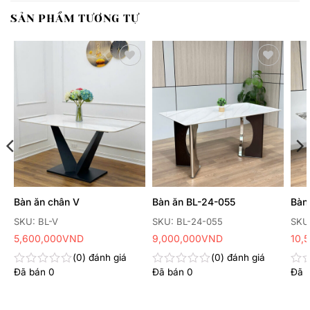
SẢN PHẨM TƯƠNG TỰ
Thêm
Thêm
yêu
yêu
thích
thích
Bàn ăn chân V
Bàn ăn BL-24-055
Bàn
SKU: BL-V
SKU: BL-24-055
SKU
5,600,000
VND
9,000,000
VND
10,
0
đánh giá
0
đánh giá
Đã bán
0
Đã bán
0
Đã 
Được
Được
Đư
xếp
xếp
xếp
hạng
hạng
hạn
0
0
0