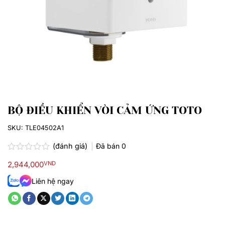
BỘ ĐIỀU KHIỂN VÒI CẢM ỨNG TOTO
SKU:
TLE04502A1
(đánh giá)
Đã bán
0
Được
2,944,000
VND
xếp
hạng
Liên hệ ngay
0.0
5
sao