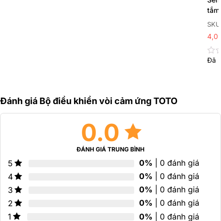
xếp
0
hạng
tắm
5
0
P37
sao
SKU
5
sao
4,0
Đã 
Đư
xếp
hạn
0
5
Đánh giá Bộ điều khiển vòi cảm ứng TOTO
sao
0.0
ĐÁNH GIÁ TRUNG BÌNH
0%
| 0 đánh giá
5
0%
| 0 đánh giá
4
0%
| 0 đánh giá
3
0%
| 0 đánh giá
2
0%
| 0 đánh giá
1