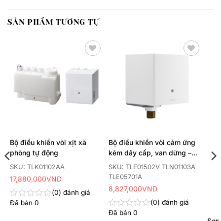
SẢN PHẨM TƯƠNG TỰ
Thêm
Thêm
yêu
yêu
thích
thích
Bộ điều khiển vòi xịt xà
Bộ điều khiển vòi cảm ứng
phòng tự động
kèm dây cấp, van dừng –
van nhiệt độ
SKU: TLK01102AA
SKU: TLE01502V TLN01103A
TLE05701A
17,880,000
VND
8,827,000
VND
0
đánh giá
0
đánh giá
Đã bán
0
Được
xếp
Đã bán
0
Được
hạng
Sen