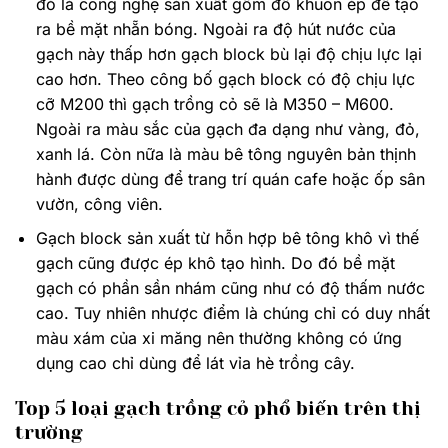
đó là công nghệ sản xuất gồm đổ khuôn ép để tạo
ra bề mặt nhẵn bóng. Ngoài ra độ hút nước của
gạch này thấp hơn gạch block bù lại độ chịu lực lại
cao hơn. Theo công bố gạch block có độ chịu lực
cỡ M200 thì gạch trồng cỏ sẽ là M350 – M600.
Ngoài ra màu sắc của gạch đa dạng như vàng, đỏ,
xanh lá. Còn nữa là màu bê tông nguyên bản thịnh
hành được dùng để trang trí quán cafe hoặc ốp sân
vườn, công viên.
Gạch block sản xuất từ hỗn hợp bê tông khô vì thế
gạch cũng được ép khô tạo hình. Do đó bề mặt
gạch có phần sần nhám cũng như có độ thấm nước
cao. Tuy nhiên nhược điểm là chúng chỉ có duy nhất
màu xám của xi măng nên thường không có ứng
dụng cao chỉ dùng để lát vỉa hè trồng cây.
Top 5 loại gạch trồng cỏ phổ biến trên thị
trường