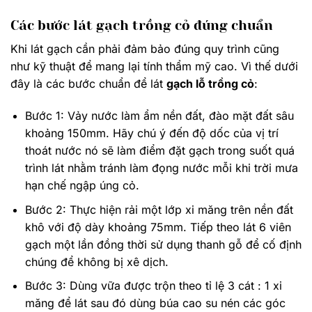
Các bước lát gạch trồng cỏ đúng chuẩn
Khi lát gạch cần phải đảm bảo đúng quy trình cũng
như kỹ thuật để mang lại tính thẩm mỹ cao. Vì thế dưới
đây là các bước chuẩn để lát
gạch lỗ trồng cỏ
:
Bước 1: Vảy nước làm ẩm nền đất, đào mặt đất sâu
khoảng 150mm. Hãy chú ý đến độ dốc của vị trí
thoát nước nó sẽ làm điểm đặt gạch trong suốt quá
trình lát nhằm tránh làm đọng nước mỗi khi trời mưa
hạn chế ngập úng cỏ.
Bước 2: Thực hiện rải một lớp xi măng trên nền đất
khô với độ dày khoảng 75mm. Tiếp theo lát 6 viên
gạch một lần đồng thời sử dụng thanh gỗ để cố định
chúng để không bị xê dịch.
Bước 3: Dùng vữa được trộn theo tỉ lệ 3 cát : 1 xi
măng để lát sau đó dùng búa cao su nén các góc