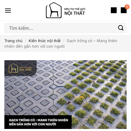
Bỏ
0
qua
nội
dung
Tìm
kiếm:
Trang chủ
/
Kiến thức nội thất
/
Gạch trồng cỏ – Mang thiên
nhiên đến gần hơn với con người