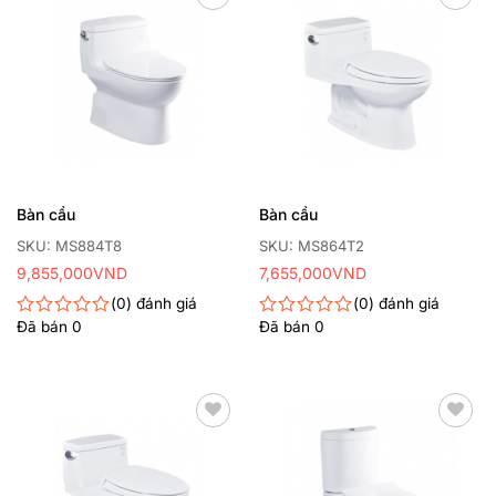
sao
sao
Thêm
Thêm
yêu
yêu
thích
thích
Bàn cầu
Bàn cầu
SKU: MS884T8
SKU: MS864T2
9,855,000
VND
7,655,000
VND
0
đánh giá
0
đánh giá
Đã bán
0
Đã bán
0
Được
Được
xếp
xếp
hạng
hạng
0
0
5
5
sao
sao
Thêm
Thêm
yêu
yêu
thích
thích