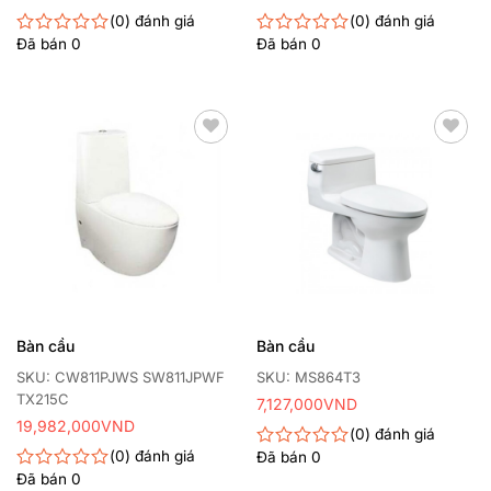
0
đánh giá
0
đánh giá
Đã bán
0
Đã bán
0
Được
Được
xếp
xếp
hạng
hạng
0
0
5
5
sao
sao
Thêm
Thêm
yêu
yêu
thích
thích
Bàn cầu
Bàn cầu
SKU: CW811PJWS SW811JPWF
SKU: MS864T3
TX215C
7,127,000
VND
19,982,000
VND
0
đánh giá
0
đánh giá
Đã bán
0
Được
xếp
Đã bán
0
Được