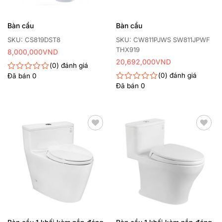
Bàn cầu
Bàn cầu
SKU: CS819DST8
SKU: CW811PJWS SW811JPWF
THX919
8,000,000
VND
20,692,000
VND
0
đánh giá
0
đánh giá
Đã bán
0
Được
xếp
Đã bán
0
Được
hạng
xếp
0
hạng
5
0
sao
5
sao
Thêm
Thêm
yêu
yêu
thích
thích