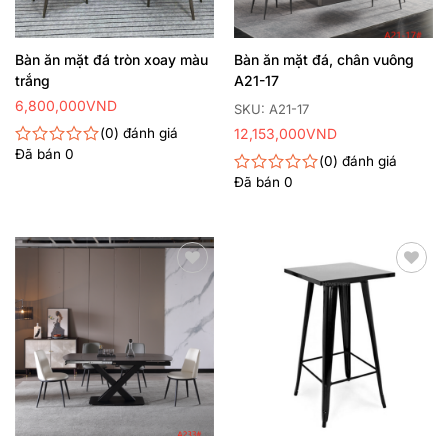
Bàn ăn mặt đá tròn xoay màu
Bàn ăn mặt đá, chân vuông
trắng
A21-17
6,800,000
VND
SKU: A21-17
0
đánh giá
12,153,000
VND
Đã bán
0
Được
0
đánh giá
xếp
Đã bán
0
Được
hạng
xếp
0
hạng
5
0
sao
5
sao
Thêm
Thêm
yêu
yêu
thích
thích