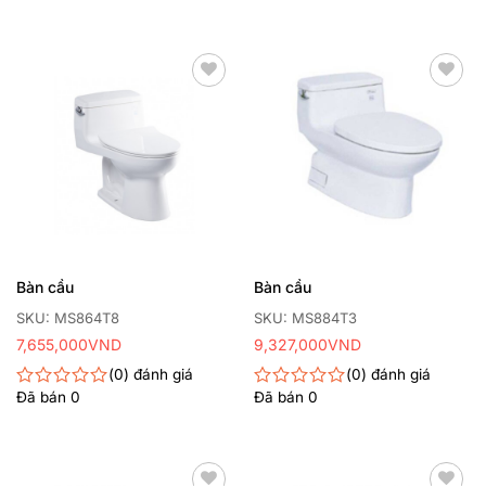
hạng
xếp
0
hạng
5
0
sao
5
sao
Thêm
Thêm
yêu
yêu
thích
thích
Bàn cầu
Bàn cầu
SKU: MS864T8
SKU: MS884T3
7,655,000
VND
9,327,000
VND
0
đánh giá
0
đánh giá
Đã bán
0
Đã bán
0
Được
Được
xếp
xếp
hạng
hạng
0
0
5
5