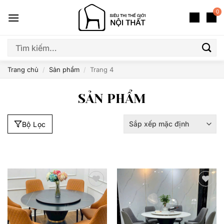
Bỏ
0
qua
nội
dung
Tìm
Giá
Màu Sắc
Kích Thước
Thương Hiệu
kiếm:
Trang chủ
/
Sản phẩm
/
Trang 4
SẢN PHẨM
Bộ Lọc
Thêm
Thêm
yêu
yêu
thích
thích