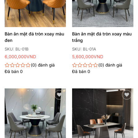
Bàn ăn mặt đá tròn xoay màu
Bàn ăn mặt đá tròn xoay màu
đen
trắng
SKU: BL-01B
SKU: BL-01A
6,000,000
VND
5,600,000
VND
0
đánh giá
0
đánh giá
Đã bán
0
Đã bán
0
Được
Được
xếp
xếp
hạng
hạng
0
0
5
5
sao
sao
Thêm
Thêm
yêu
yêu
thích
thích