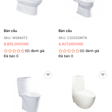
Bàn cầu
Bàn cầu
SKU: MS884T2
SKU: CS325DMT8
9,855,000
VND
4,427,000
VND
0
đánh giá
0
đánh giá
Đã bán
0
Đã bán
0
Được
Được
xếp
xếp
hạng
hạng
0
0
5
5
sao
sao
Thêm
Thêm
yêu
yêu
thích
thích