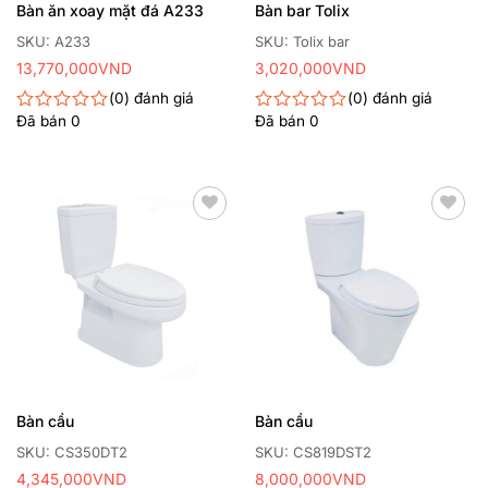
Bàn ăn xoay mặt đá A233
Bàn bar Tolix
SKU: A233
SKU: Tolix bar
13,770,000
VND
3,020,000
VND
0
đánh giá
0
đánh giá
Đã bán
0
Đã bán
0
Được
Được
xếp
xếp
hạng
hạng
0
0
5
5
sao
sao
Thêm
Thêm
yêu
yêu
thích
thích
Bàn cầu
Bàn cầu
SKU: CS350DT2
SKU: CS819DST2
4,345,000
VND
8,000,000
VND