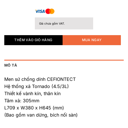
Giá chưa gồm VAT.
THÊM VÀO GIỎ HÀNG
MUA NGAY
MÔ TẢ
Men sứ chống dính CEFIONTECT
Hệ thống xả Tornado (4.5/3L)
Thiết kế vành kín, thân kín
Tâm xả: 305mm
L709 x W380 x H645 (mm)
(Bao gồm van dừng, bích nối sàn)