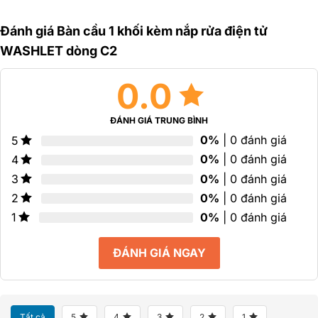
0
0
0
5
5
5
Đánh giá Bàn cầu 1 khối kèm nắp rửa điện tử
sao
sao
sao
WASHLET dòng C2
0.0
ĐÁNH GIÁ TRUNG BÌNH
0%
| 0 đánh giá
5
0%
| 0 đánh giá
4
0%
| 0 đánh giá
3
0%
| 0 đánh giá
2
0%
| 0 đánh giá
1
ĐÁNH GIÁ NGAY
Tất cả
5
4
3
2
1