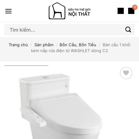
Bỏ
0
qua
nội
dung
Tìm
kiếm:
Trang chủ
/
Sản phẩm
/
Bồn Cầu, Bồn Tiểu
/
Bàn cầu 1 khối
kèm nắp rửa điện tử WASHLET dòng C2
Thêm
yêu
thích