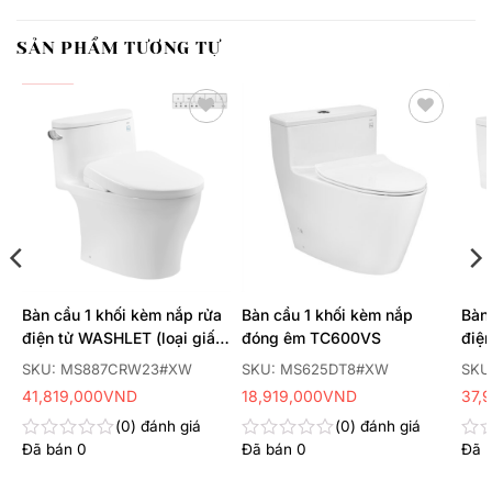
SẢN PHẨM TƯƠNG TỰ
Thêm
Thêm
yêu
yêu
thích
thích
Bàn cầu 1 khối kèm nắp rửa
Bàn cầu 1 khối kèm nắp
Bàn
a
điện tử WASHLET (loại giấu
đóng êm TC600VS
điệ
A
dây) dòng S7 –
dây
SKU: MS887CRW23#XW
SKU: MS625DT8#XW
SKU
TCF47360GAA (220V)
TCF
41,819,000
VND
18,919,000
VND
37,
0
đánh giá
0
đánh giá
Đã bán
0
Đã bán
0
Đã 
Được
Được
Đư
xếp
xếp
xếp
hạng
hạng
hạn