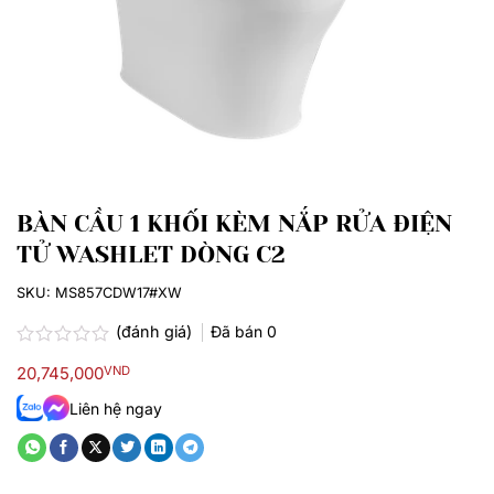
BÀN CẦU 1 KHỐI KÈM NẮP RỬA ĐIỆN
TỬ WASHLET DÒNG C2
SKU:
MS857CDW17#XW
(đánh giá)
Đã bán
0
Được
20,745,000
VND
xếp
hạng
Liên hệ ngay
0.0
5
sao