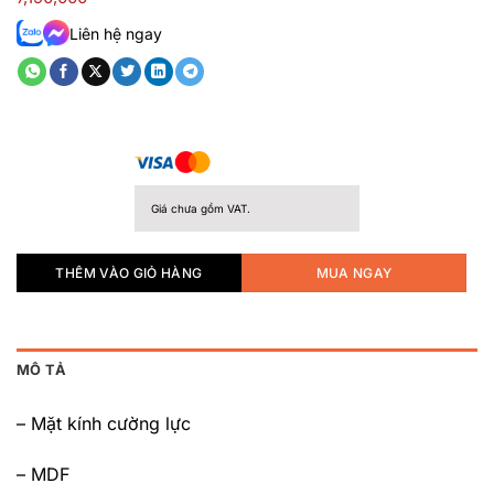
xếp
hạng
Liên hệ ngay
0.0
5
sao
Giá chưa gồm VAT.
THÊM VÀO GIỎ HÀNG
MUA NGAY
MÔ TẢ
– Mặt kính cường lực
– MDF