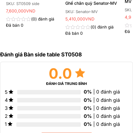
MV
Ghế chân quỳ Senator-MV
SKU: ST0509 side
SKU
7,600,000
VND
SKU: Senator-MV
4,9
5,410,000
VND
0
đánh giá
Đã bán
0
Được
0
đánh giá
xếp
Đã 
Đư
Đã bán
0
Được
hạng
xếp
xếp
0
hạn
hạng
5
0
0
sao
5
5
Đánh giá Bàn side table ST0508
sao
sao
0.0
ĐÁNH GIÁ TRUNG BÌNH
0%
| 0 đánh giá
5
0%
| 0 đánh giá
4
0%
| 0 đánh giá
3
0%
| 0 đánh giá
2
0%
| 0 đánh giá
1