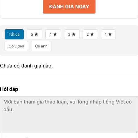
ĐÁNH GIÁ NGAY
Tất cả
5
4
3
2
1
Có video
Có ảnh
Chưa có đánh giá nào.
Hỏi đáp