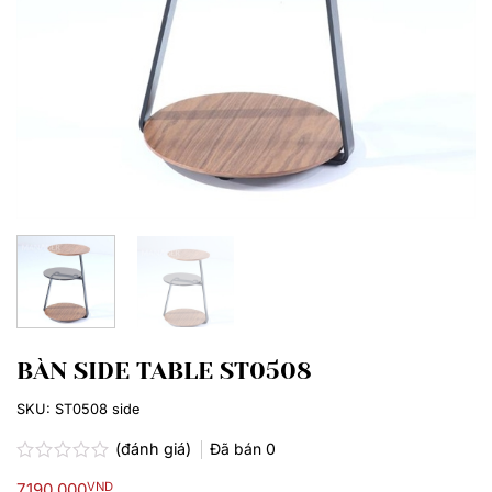
BÀN SIDE TABLE ST0508
SKU:
ST0508 side
(đánh giá)
Đã bán
0
Được
7,190,000
VND