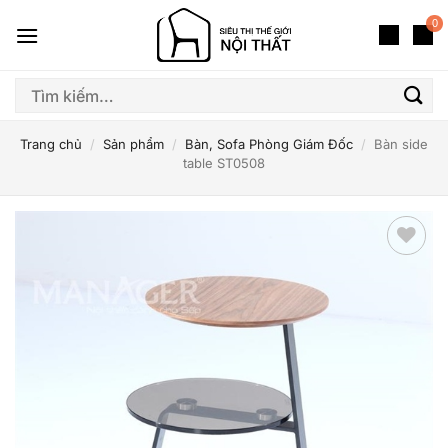
Bỏ
0
qua
nội
dung
Tìm
kiếm:
Trang chủ
/
Sản phẩm
/
Bàn, Sofa Phòng Giám Đốc
/
Bàn side
table ST0508
Thêm
yêu
thích