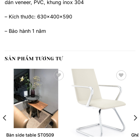
dán veneer, PVC, khung inox 304
– Kích thước: 630x400x590
– Bảo hành 1 năm
SẢN PHẨM TƯƠNG TỰ
Thêm
Thêm
yêu
yêu
thích
thích
Bàn side table ST0509
Ghế 