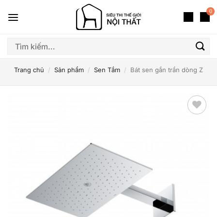
Bỏ
0
qua
nội
dung
Tìm
kiếm:
Trang chủ
/
Sản phẩm
/
Sen Tắm
/
Bát sen gắn trần dòng Z
Thêm
yêu
thích