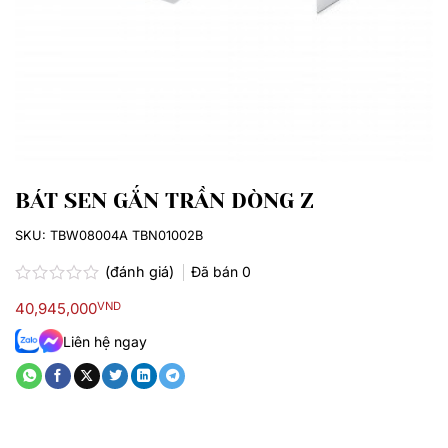
BÁT SEN GẮN TRẦN DÒNG Z
SKU:
TBW08004A TBN01002B
(đánh giá)
Đã bán
0
Được
40,945,000
VND
xếp
hạng
Liên hệ ngay
0.0
5
sao