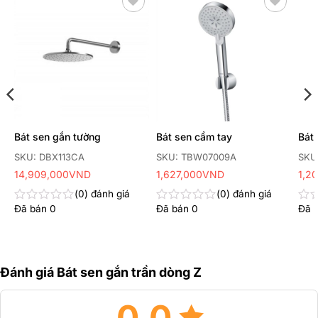
Thêm
Thêm
yêu
yêu
thích
thích
Bát sen gắn tường
Bát sen cầm tay
Bát
SKU: DBX113CA
SKU: TBW07009A
SKU
14,909,000
VND
1,627,000
VND
1,2
0
đánh giá
0
đánh giá
Đã bán
0
Đã bán
0
Đã 
Được
Được
Đư
xếp
xếp
xếp
hạng
hạng
hạn
0
0
0
5
5
5
sao
sao
sao
Đánh giá Bát sen gắn trần dòng Z
0.0