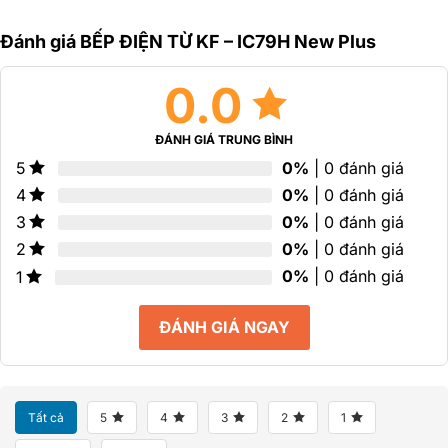
0
0
0
5
5
5
sao
sao
Đánh giá BẾP ĐIỆN TỪ KF – IC79H New Plus
sao
0.0
ĐÁNH GIÁ TRUNG BÌNH
0%
| 0 đánh giá
5
0%
| 0 đánh giá
4
0%
| 0 đánh giá
3
0%
| 0 đánh giá
2
0%
| 0 đánh giá
1
ĐÁNH GIÁ NGAY
Tất cả
5
4
3
2
1