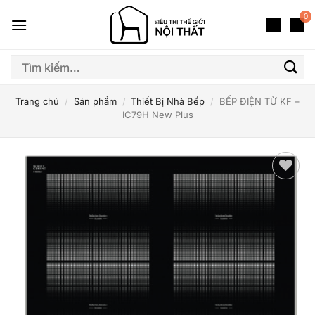
Bỏ
0
qua
nội
dung
Tìm
kiếm:
Trang chủ
/
Sản phẩm
/
Thiết Bị Nhà Bếp
/
BẾP ĐIỆN TỪ KF –
IC79H New Plus
Thêm
yêu
thích