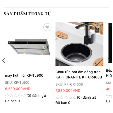
SẢN PHẨM TƯƠNG TỰ
Thêm
Thêm
yêu
yêu
thích
thích
Bếp
Chậu rửa bát âm dáng tròn
L
máy hút mùi KF-TL900
HID
KAFF GRANITE KF-CR460B
SKU: KF-TL900
SKU:
SKU: KF-CR460B
6,580,000
VND
46,
7,880,000
VND
0
đánh giá
0
đánh giá
Đã bán
0
Đã 
Được
Đư
Đã bán
0
Được
xếp
xếp
xếp
hạng
hạn
hạng