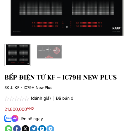
BẾP ĐIỆN TỪ KF – IC79H NEW PLUS
SKU:
KF - IC79H New Plus
(đánh giá)
Đã bán
0
Được
21,800,000
VND
xếp
hạng
Liên hệ ngay
0.0
5
sao