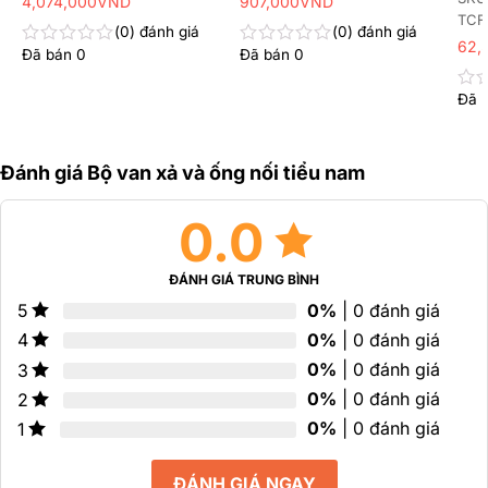
4,074,000
VND
907,000
VND
TCF
0
đánh giá
0
đánh giá
62,
Đã bán
0
Đã bán
0
Được
Được
xếp
xếp
hạng
hạng
Đã 
Đư
0
0
xếp
5
5
hạn
sao
sao
0
Đánh giá Bộ van xả và ống nối tiểu nam
5
sao
0.0
ĐÁNH GIÁ TRUNG BÌNH
0%
| 0 đánh giá
5
0%
| 0 đánh giá
4
0%
| 0 đánh giá
3
0%
| 0 đánh giá
2
0%
| 0 đánh giá
1
ĐÁNH GIÁ NGAY