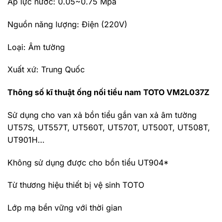
Áp lực nước: 0.05~0.75 Mpa
Nguồn năng lượng: Điện (220V)
Loại: Âm tường
Xuất xứ: Trung Quốc
Thông số kĩ thuật ống nối tiểu nam TOTO VM2L037Z
Sử dụng cho van xả bồn tiểu gắn van xả âm tường
UT57S, UT557T, UT560T, UT570T, UT500T, UT508T,
UT901H…
Không sử dụng được cho bồn tiểu UT904*
Từ thương hiệu thiết bị vệ sinh TOTO
Lớp mạ bền vững với thời gian