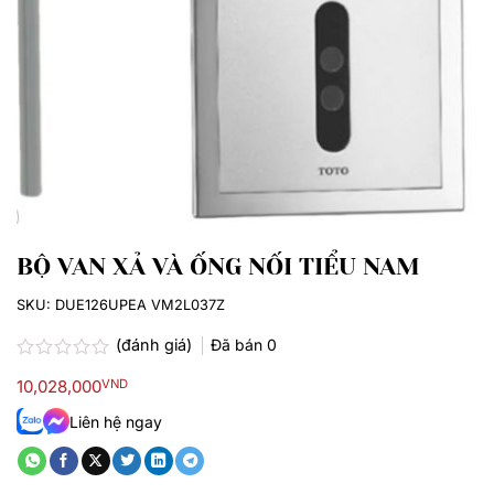
BỘ VAN XẢ VÀ ỐNG NỐI TIỂU NAM
SKU:
DUE126UPEA VM2L037Z
(đánh giá)
Đã bán
0
Được
10,028,000
VND
xếp
hạng
Liên hệ ngay
0.0
5
sao