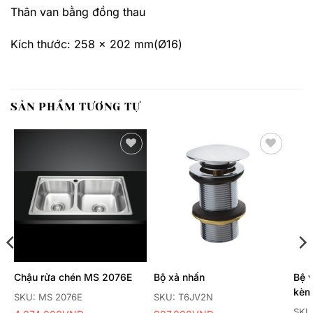
Thân van bằng đồng thau
Kích thước: 258 x 202 mm(Ø16)
SẢN PHẨM TƯƠNG TỰ
Thêm
Thêm
yêu
yêu
thích
thích
Chậu rửa chén MS 2076E
Bộ xả nhấn
Bệ 
kèm
SKU: MS 2076E
SKU: T6JV2N
cầu
SKU