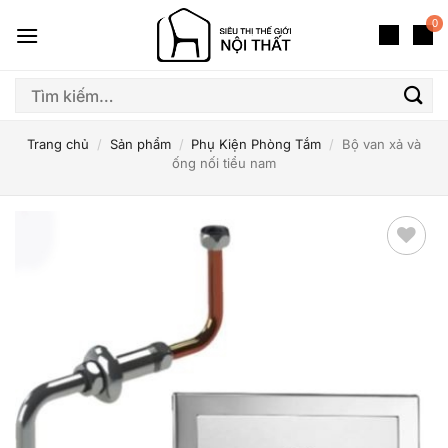
Bỏ
0
qua
nội
dung
Tìm
kiếm:
Trang chủ
/
Sản phẩm
/
Phụ Kiện Phòng Tắm
/
Bộ van xả và
ống nối tiểu nam
Thêm
yêu
thích