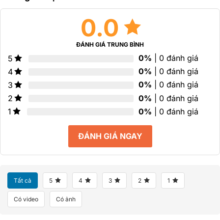
sao
sao
0.0
ĐÁNH GIÁ TRUNG BÌNH
0%
| 0 đánh giá
5
0%
| 0 đánh giá
4
0%
| 0 đánh giá
3
0%
| 0 đánh giá
2
0%
| 0 đánh giá
1
ĐÁNH GIÁ NGAY
Tất cả
5
4
3
2
1
Có video
Có ảnh