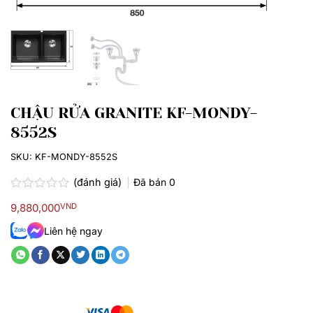
CHẬU RỬA GRANITE KF-MONDY-
8552S
SKU:
KF-MONDY-8552S
(đánh giá)
Đã bán
0
Được
9,880,000
VND
xếp
hạng
Liên hệ ngay
0.0
5
sao