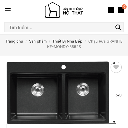
Bỏ
0
qua
nội
dung
Tìm
kiếm:
Trang chủ
/
Sản phẩm
/
Thiết Bị Nhà Bếp
/
Chậu Rửa GRANITE
KF-MONDY-8552S
Thêm
yêu
thích