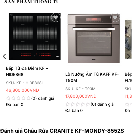
SẢN PHẨM TƯƠNG TỰ
Thêm
Thêm
yêu
yêu
thích
thích
Bếp Từ Đa Điểm KF –
Lò Nướng Âm Tủ KAFF KF-
Bếp
HIDE868I
T90M
FL1
SKU: KF - HIDE868I
SKU: KF - T90M
SKU
46,800,000
VND
17,800,000
VND
11,
0
đánh giá
0
đánh giá
Đã bán
0
Được
xếp
Đã bán
0
Đã 
Được
Đư
hạng
xếp
xếp
0
hạng
hạn
5
0
0
sao
Đánh giá Chậu Rửa GRANITE KF-MONDY-8552S
5
5