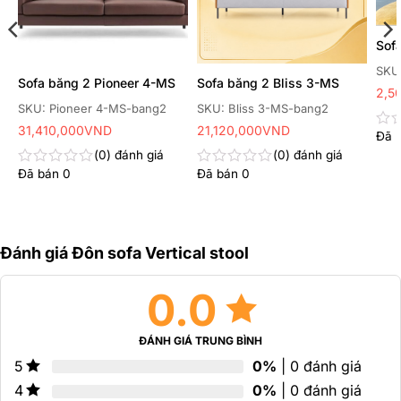
Sof
SKU:
Sofa băng 2 Pioneer 4-MS
Sofa băng 2 Bliss 3-MS
2,5
SKU: Pioneer 4-MS-bang2
SKU: Bliss 3-MS-bang2
31,410,000
VND
21,120,000
VND
Đã 
Đư
xếp
0
đánh giá
0
đánh giá
hạn
Đã bán
0
Đã bán
0
Được
Được
0
xếp
xếp
5
hạng
hạng
sao
0
0
5
5
sao
sao
Đánh giá Đôn sofa Vertical stool
0.0
ĐÁNH GIÁ TRUNG BÌNH
0%
| 0 đánh giá
5
0%
| 0 đánh giá
4