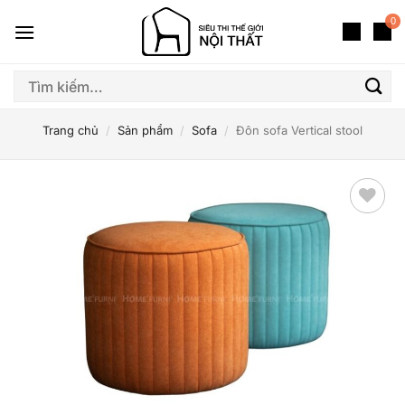
Bỏ
0
qua
nội
dung
Tìm
kiếm:
Trang chủ
/
Sản phẩm
/
Sofa
/
Đôn sofa Vertical stool
Thêm
yêu
thích