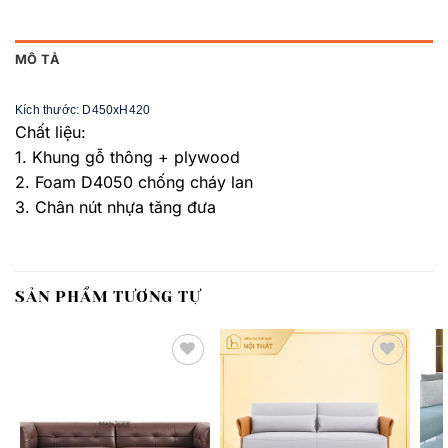
MÔ TẢ
Kích thước: D450xH420
Chất liệu:
1. Khung gỗ thông + plywood
2. Foam D4050 chống cháy lan
3. Chân nút nhựa tăng đưa
SẢN PHẨM TƯƠNG TỰ
Thêm
Thêm
yêu
yêu
thích
thích