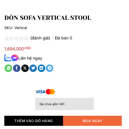
ĐÔN SOFA VERTICAL STOOL
SKU:
Vertical
(đánh giá)
Đã bán
0
Được
1,694,000
VND
xếp
hạng
Liên hệ ngay
0.0
5
sao
Giá chưa gồm VAT.
THÊM VÀO GIỎ HÀNG
MUA NGAY