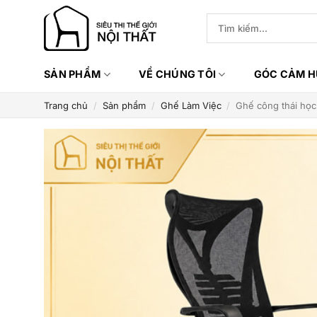
Bỏ
Tìm
qua
kiếm:
nội
dung
SẢN PHẨM
VỀ CHÚNG TÔI
GÓC CẢM 
Trang chủ
/
Sản phẩm
/
Ghế Làm Việc
/
Ghế công thái học