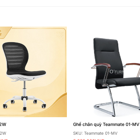
Thêm
yêu
thích
 2W
Ghế chân quỳ Teammate 01-MV
 2W
SKU: Teammate 01-MV