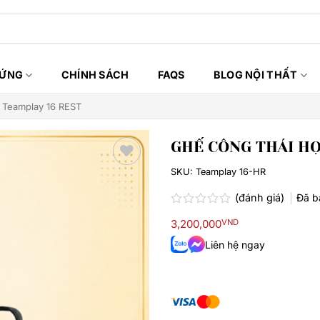
HỨNG
CHÍNH SÁCH
FAQS
BLOG NỘI THẤT
 Teamplay 16 REST
GHẾ CÔNG THÁI HỌ
SKU:
Teamplay 16-HR
Thêm
yêu
(đánh giá)
Đã 
thích
Được
3,200,000
VND
xếp
hạng
Liên hệ ngay
0.0
5
sao