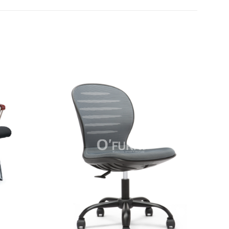
Thêm
Thêm
yêu
yêu
thích
thích