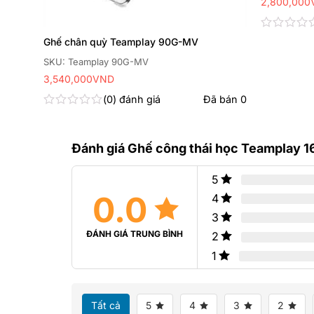
2,800,000
 bán
0
Được
Ghế chân quỳ Teamplay 90G-MV
xếp
hạng
SKU: Teamplay 90G-MV
0
3,540,000
VND
5
sao
0
đánh giá
Đã bán
0
Được
xếp
hạng
Đánh giá Ghế công thái học Teamplay 1
0
5
sao
5
0.0
4
3
ĐÁNH GIÁ TRUNG BÌNH
2
1
Tất cả
5
4
3
2