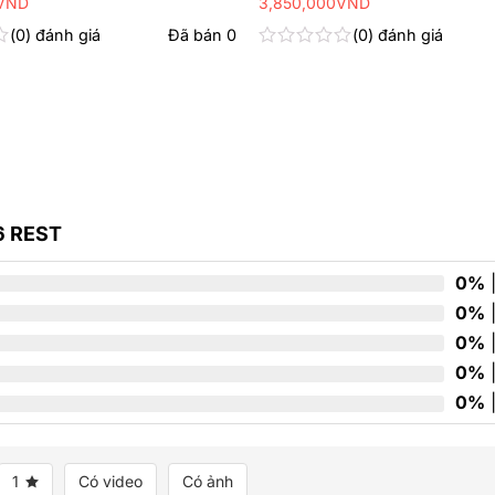
VND
3,850,000
VND
0
đánh giá
Đã bán
0
0
đánh giá
Được
xếp
hạng
0
5
sao
6 REST
0%
|
0%
|
0%
|
0%
|
0%
|
1
Có video
Có ảnh