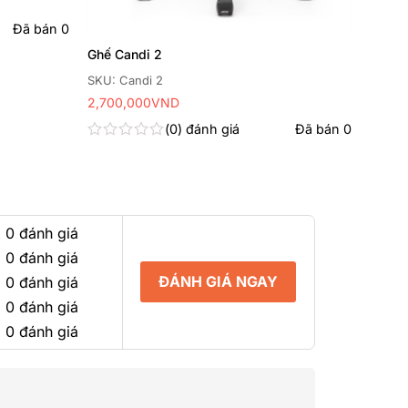
Đã bán
0
Ghế Candi 2
SKU: Candi 2
2,700,000
VND
0
đánh giá
Đã bán
0
Được
xếp
hạng
0
5
sao
 0 đánh giá
 0 đánh giá
ĐÁNH GIÁ NGAY
 0 đánh giá
 0 đánh giá
 0 đánh giá