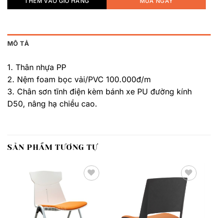
THÊM VÀO GIỎ HÀNG
MUA NGAY
MÔ TẢ
1. Thân nhựa PP
2. Nệm foam bọc vải/PVC 100.000đ/m
3. Chân sơn tĩnh điện kèm bánh xe PU đường kính
D50, nâng hạ chiều cao.
SẢN PHẨM TƯƠNG TỰ
Thêm
Thêm
yêu
yêu
thích
thích