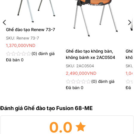
Ghế đào tạo Renew 73-7
SKU: Renew 73-7
1,370,000
VND
Ghế đào tạo không bàn,
Ghế
0
đánh giá
không bánh xe 2AC0504
khô
Đã bán
0
Được
xếp
SKU: 2AC0504
SKU
hạng
2,490,000
VND
1,0
0
5
0
đánh giá
sao
Đã bán
0
Đã 
Được
Đư
xếp
xếp
hạng
hạn
0
0
Đánh giá Ghế đào tạo Fusion 68-ME
5
5
sao
sao
0.0