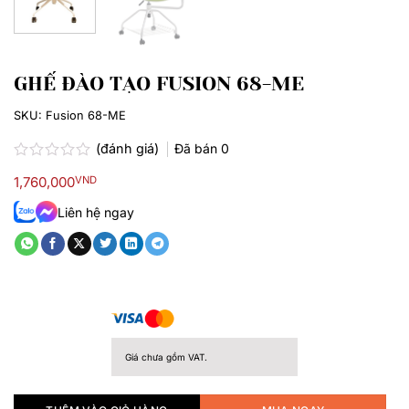
GHẾ ĐÀO TẠO FUSION 68-ME
SKU:
Fusion 68-ME
(đánh giá)
Đã bán
0
Được
1,760,000
VND
xếp
hạng
Liên hệ ngay
0.0
5
sao
Giá chưa gồm VAT.