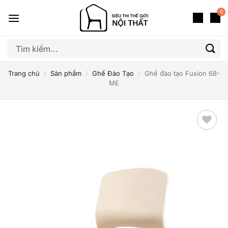
Bỏ
0
qua
nội
dung
Tìm
kiếm:
Trang chủ
/
Sản phẩm
/
Ghế Đào Tạo
/
Ghế đào tạo Fusion 68-
ME
Thêm
yêu
thích