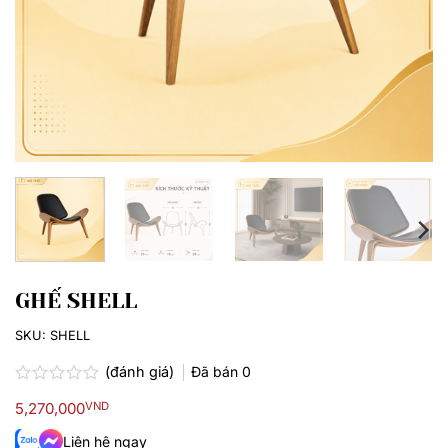
GHẾ SHELL
SKU:
SHELL
(đánh giá)
Đã bán
0
Được
5,270,000
VND
xếp
hạng
Liên hệ ngay
0.0