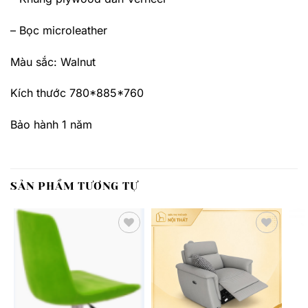
– Bọc microleather
Màu sắc: Walnut
Kích thước 780*885*760
Bảo hành 1 năm
SẢN PHẨM TƯƠNG TỰ
Thêm
Thêm
yêu
yêu
thích
thích