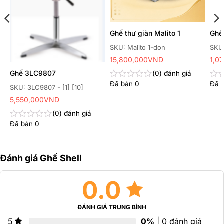
r
Ghế thư giãn Malito 1
Ghế
SKU: Malito 1-don
SKU
15,800,000
VND
1,0
Ghế 3LC9807
0
đánh giá
Đã bán
0
Đã 
Được
Đư
SKU: 3LC9807 - [1] [10]
xếp
xếp
5,550,000
VND
hạng
hạn
0
0
0
đánh giá
5
5
Đã bán
0
sao
sao
Được
xếp
hạng
0
Đánh giá Ghế Shell
5
sao
0.0
ĐÁNH GIÁ TRUNG BÌNH
0%
| 0 đánh giá
5