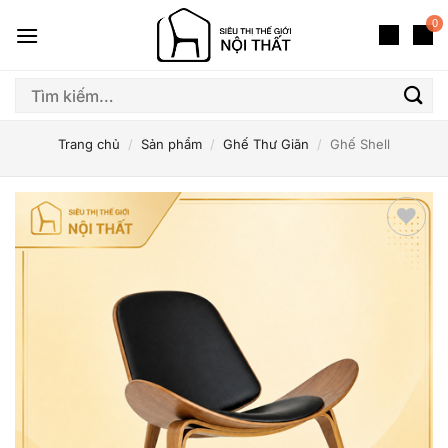
Bỏ
0
qua
nội
dung
Tìm
kiếm:
Trang chủ
/
Sản phẩm
/
Ghế Thư Giãn
/
Ghế Shell
Thêm
yêu
thích