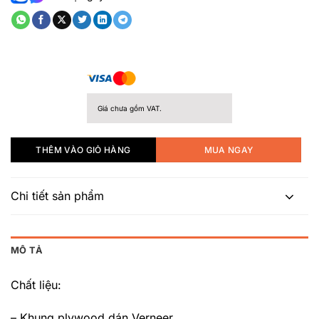
5
sao
Giá chưa gồm VAT.
THÊM VÀO GIỎ HÀNG
MUA NGAY
Chi tiết sản phẩm
MÔ TẢ
Chất liệu:
– Khung plywood dán Verneer