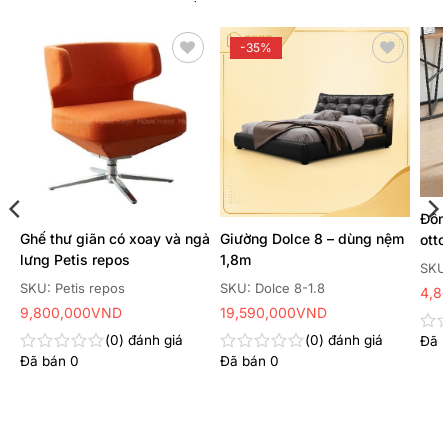
-35%
Thêm
Thêm
yêu
yêu
thích
thích
Đôn 
Ghế thư giãn có xoay và ngả
Giường Dolce 8 – dùng nệm
ott
lưng Petis repos
1,8m
SKU:
SKU: Petis repos
SKU: Dolce 8-1.8
4,8
9,800,000
VND
19,590,000
VND
0
đánh giá
0
đánh giá
Đã 
Đư
xếp
Đã bán
0
Đã bán
0
Được
Được
hạn
xếp
xếp
0
hạng
hạng
5
0
0
sao
5
5
sao
sao