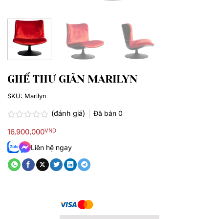
GHẾ THƯ GIÃN MARILYN
SKU:
Marilyn
(đánh giá)
Đã bán
0
Được
16,900,000
VND
xếp
hạng
Liên hệ ngay
0.0
5
sao