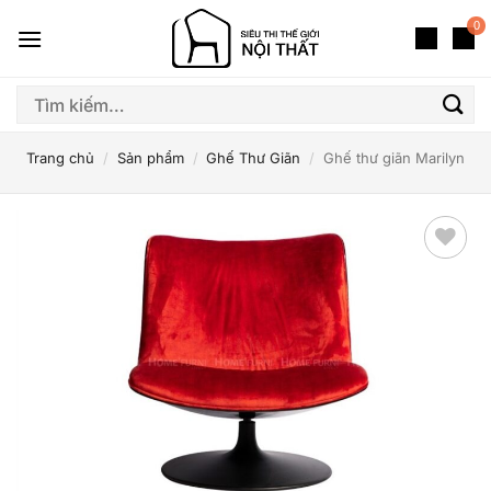
Bỏ
0
qua
nội
dung
Tìm
kiếm:
Trang chủ
/
Sản phẩm
/
Ghế Thư Giãn
/
Ghế thư giãn Marilyn
Thêm
yêu
thích