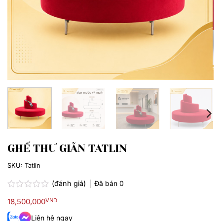
GHẾ THƯ GIÃN TATLIN
SKU:
Tatlin
(đánh giá)
Đã bán
0
Được
18,500,000
VND
xếp
hạng
Liên hệ ngay
0.0