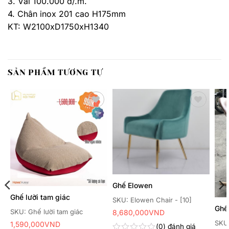
3. Vải 100.000 đ/.m.
4. Chân inox 201 cao H175mm
KT: W2100xD1750xH1340
SẢN PHẨM TƯƠNG TỰ
Thêm
Thêm
yêu
yêu
thích
thích
Ghế Elowen
Ghế lười tam giác
SKU: Elowen Chair - [10]
Ghế
SKU: Ghế lười tam giác
8,680,000
VND
SKU
1,590,000
VND
0
đánh giá