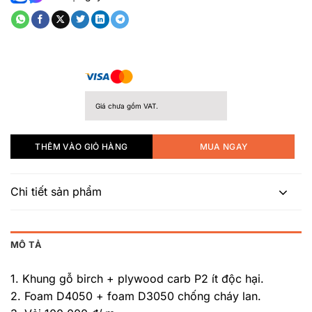
5
sao
Giá chưa gồm VAT.
THÊM VÀO GIỎ HÀNG
MUA NGAY
Chi tiết sản phẩm
MÔ TẢ
1. Khung gỗ birch + plywood carb P2 ít độc hại.
2. Foam D4050 + foam D3050 chống cháy lan.