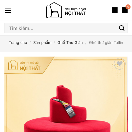
Bỏ
0
qua
nội
dung
Tìm
kiếm:
Trang chủ
/
Sản phẩm
/
Ghế Thư Giãn
/
Ghế thư giãn Tatlin
Thêm
yêu
thích