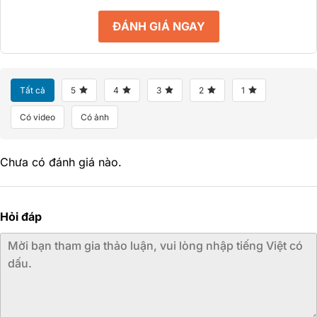
ĐÁNH GIÁ NGAY
Tất cả
5
4
3
2
1
Có video
Có ảnh
Chưa có đánh giá nào.
Hỏi đáp