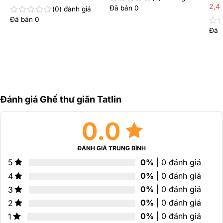
2,4
Đã bán
0
0
đánh giá
Được
xếp
Đã bán
0
Được
hạng
xếp
Đã 
Đư
0
hạng
xếp
5
0
hạn
sao
5
0
sao
5
sao
Đánh giá Ghế thư giãn Tatlin
0.0
ĐÁNH GIÁ TRUNG BÌNH
0%
| 0 đánh giá
5
0%
| 0 đánh giá
4
0%
| 0 đánh giá
3
0%
| 0 đánh giá
2
0%
| 0 đánh giá
1