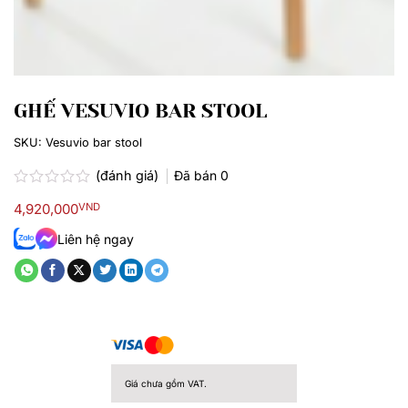
GHẾ VESUVIO BAR STOOL
SKU:
Vesuvio bar stool
(đánh giá)
Đã bán
0
Được
4,920,000
VND
xếp
hạng
Liên hệ ngay
0.0
5
sao
Giá chưa gồm VAT.