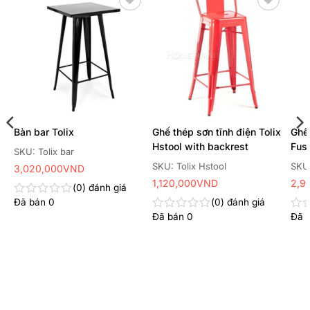
Thêm
Thêm
yêu
yêu
thích
thích
Bàn bar Tolix
Ghế thép sơn tĩnh điện Tolix
Ghế
Hstool with backrest
Fus
SKU: Tolix bar
SKU: Tolix Hstool
SKU
3,020,000
VND
1,120,000
VND
2,9
0
đánh giá
Đã bán
0
0
đánh giá
Được
xếp
Đã bán
0
Đã 
Được
Đư
hạng
xếp
xếp
0
hạng
hạn
5
0
0
sao
5
5
sao
sao