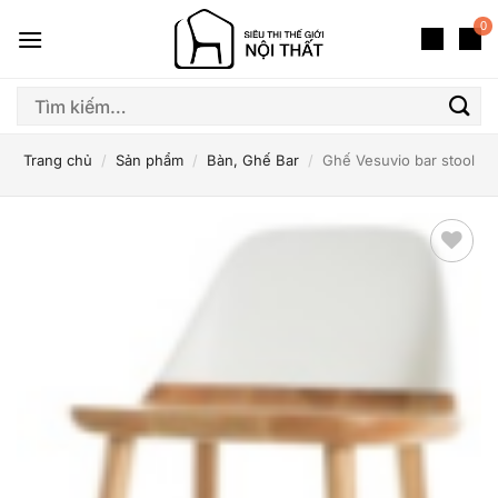
Bỏ
0
qua
nội
dung
Tìm
kiếm:
Trang chủ
/
Sản phẩm
/
Bàn, Ghế Bar
/
Ghế Vesuvio bar stool
Thêm
yêu
thích