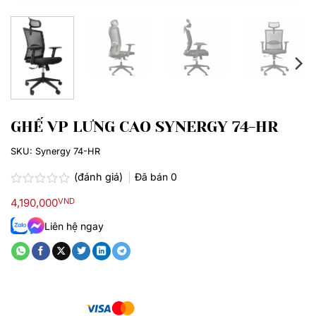
GHẾ VP LƯNG CAO SYNERGY 74-HR
SKU:
Synergy 74-HR
(đánh giá)
Đã bán
0
Được
4,190,000
VND
xếp
hạng
Liên hệ ngay
0.0
5
sao