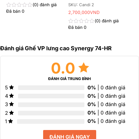
5
SKU: Candi 2
0
đánh giá
sao
Đã bán
0
2,700,000
VND
Được
xếp
0
đánh giá
hạng
0
Đã bán
0
Được
5
xếp
sao
hạng
0
Đánh giá Ghế VP lưng cao Synergy 74-HR
5
sao
0.0
ĐÁNH GIÁ TRUNG BÌNH
0%
| 0 đánh giá
5
0%
| 0 đánh giá
4
0%
| 0 đánh giá
3
0%
| 0 đánh giá
2
0%
| 0 đánh giá
1
ĐÁNH GIÁ NGAY