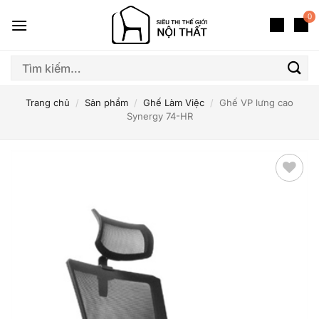
Bỏ
0
qua
nội
dung
Tìm
kiếm:
Trang chủ
/
Sản phẩm
/
Ghế Làm Việc
/
Ghế VP lưng cao
Synergy 74-HR
Thêm
yêu
thích