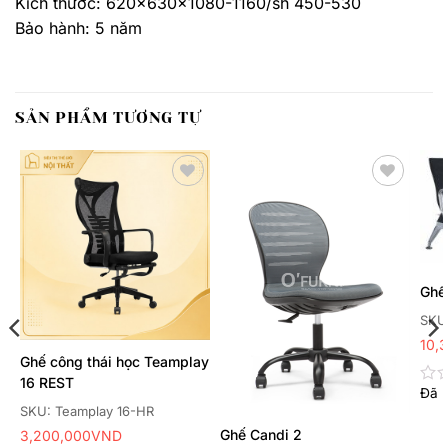
Kích thước: 620x630x1080-1160/sh 450-530
Bảo hành: 5 năm
SẢN PHẨM TƯƠNG TỰ
Thêm
Thêm
yêu
yêu
thích
thích
Ghế
SKU
10,
Ghế công thái học Teamplay
16 REST
Đã 
Đư
SKU: Teamplay 16-HR
xếp
hạn
Ghế Candi 2
3,200,000
VND
0