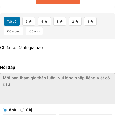
Tất cả
5
4
3
2
1
Có video
Có ảnh
Chưa có đánh giá nào.
Hỏi đáp
Anh
Chị