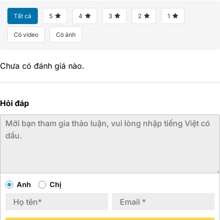
Tất cả
5
4
3
2
1
Có video
Có ảnh
Chưa có đánh giá nào.
Hỏi đáp
Anh
Chị