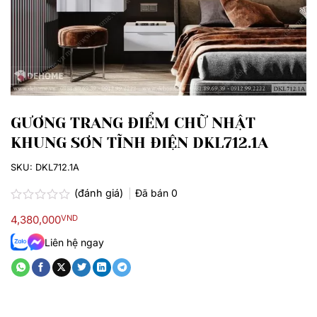
GƯƠNG TRANG ĐIỂM CHỮ NHẬT
KHUNG SƠN TĨNH ĐIỆN DKL712.1A
SKU:
DKL712.1A
(đánh giá)
Đã bán
0
Được
4,380,000
VND
xếp
hạng
Liên hệ ngay
0.0
5
sao