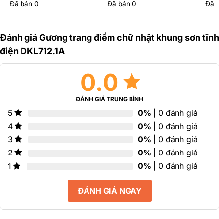
Đã bán
0
Đã bán
0
Đã 
Được
Được
Đư
xếp
xếp
xếp
hạng
hạng
hạn
0
0
0
Đánh giá Gương trang điểm chữ nhật khung sơn tĩnh
5
5
5
sao
sao
sao
điện DKL712.1A
0.0
ĐÁNH GIÁ TRUNG BÌNH
0%
| 0 đánh giá
5
0%
| 0 đánh giá
4
0%
| 0 đánh giá
3
0%
| 0 đánh giá
2
0%
| 0 đánh giá
1
ĐÁNH GIÁ NGAY