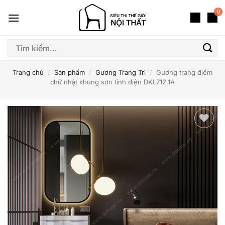
Bỏ
0
qua
nội
dung
Tìm
kiếm:
Trang chủ
/
Sản phẩm
/
Gương Trang Trí
/
Gương trang điểm
chữ nhật khung sơn tĩnh điện DKL712.1A
Thêm
yêu
thích