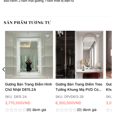
Bảo hành
: 2 năm mặt gương, 1 năm thiết bị điện tử
SẢN PHẨM TƯƠNG TỰ
Thêm
Thêm
yêu
yêu
thích
thích
Gương Bàn Trang Điểm Hình
Gương Bàn Trang Điểm Treo
Gươ
Chữ Nhật D815.2A
Tường Khung Mạ PVD Có
Khu
Đèn Led DPVD613.2B
DPV
SKU: D815.2A
SKU: DPVD613.2B
SKU
3,770,000
VND
6,300,000
VND
3,0
0
đánh giá
0
đánh giá