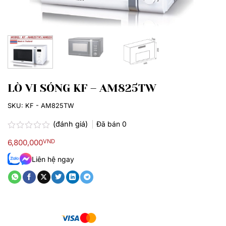
LÒ VI SÓNG KF – AM825TW
SKU:
KF - AM825TW
(đánh giá)
Đã bán
0
Được
6,800,000
VND
xếp
hạng
Liên hệ ngay
0.0
5
sao