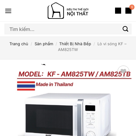
Bỏ
0
qua
nội
dung
Tìm
kiếm:
Trang chủ
/
Sản phẩm
/
Thiết Bị Nhà Bếp
/
Lò vi sóng KF –
AM825TW
Thêm
yêu
thích