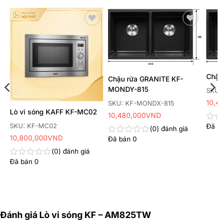
Thêm
Thêm
yêu
yêu
thích
thích
Chậ
Chậu rửa GRANITE KF-
MONDY-815
SKU
10,
SKU: KF-MONDX-815
Lò vi sóng KAFF KF-MC02
10,480,000
VND
SKU: KF-MC02
Đã 
Đư
0
đánh giá
xếp
10,800,000
VND
Đã bán
0
Được
hạn
xếp
0
đánh giá
0
hạng
5
Đã bán
0
Được
0
sao
xếp
5
hạng
sao
0
5
sao
Đánh giá Lò vi sóng KF – AM825TW