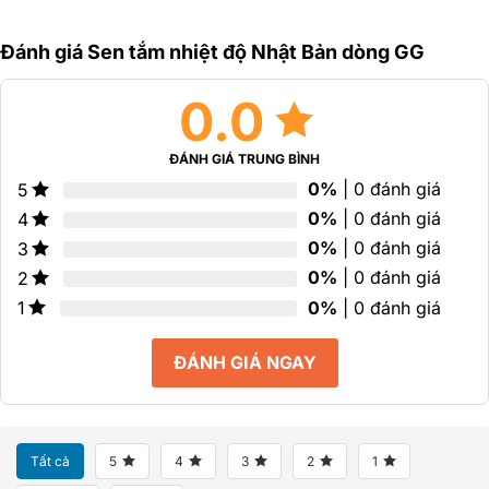
0
0
hạng
5
5
0
sao
sao
Đánh giá Sen tắm nhiệt độ Nhật Bản dòng GG
5
sao
0.0
ĐÁNH GIÁ TRUNG BÌNH
0%
| 0 đánh giá
5
0%
| 0 đánh giá
4
0%
| 0 đánh giá
3
0%
| 0 đánh giá
2
0%
| 0 đánh giá
1
ĐÁNH GIÁ NGAY
Tất cả
5
4
3
2
1