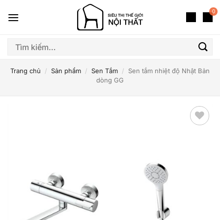
Bỏ
0
qua
nội
dung
Tìm
kiếm:
Trang chủ
/
Sản phẩm
/
Sen Tắm
/
Sen tắm nhiệt độ Nhật Bản
dòng GG
Thêm
yêu
thích