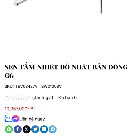
SEN TẮM NHIỆT ĐỘ NHẬT BẢN DÒNG
GG
SKU:
TBV03427V TBW01008V
(đánh giá)
Đã bán
0
Được
10,957,000
VND
xếp
hạng
Liên hệ ngay
0.0
5
sao