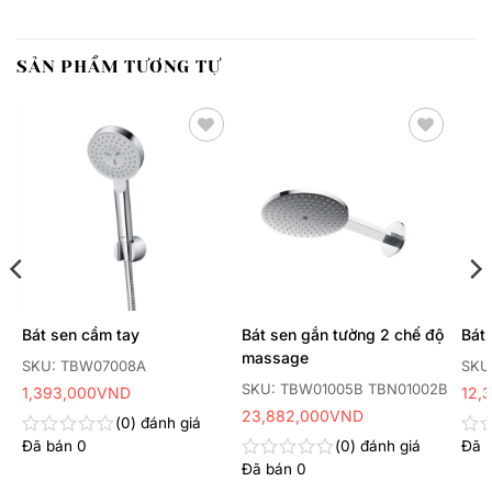
SẢN PHẨM TƯƠNG TỰ
Thêm
Thêm
yêu
yêu
thích
thích
Bát sen cầm tay
Bát sen gắn tường 2 chế độ
Bát 
massage
SKU: TBW07008A
SKU
SKU: TBW01005B TBN01002B
1,393,000
VND
12,
23,882,000
VND
0
đánh giá
Đã bán
0
0
đánh giá
Đã 
Được
Đư
xếp
xếp
Đã bán
0
Được
hạng
hạn
xếp