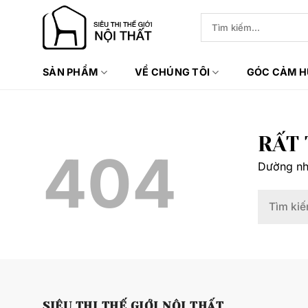
Bỏ
Tìm
qua
kiếm:
nội
dung
SẢN PHẨM
VỀ CHÚNG TÔI
GÓC CẢM 
RẤT 
404
Dường như
SIÊU THỊ THẾ GIỚI NỘI THẤT