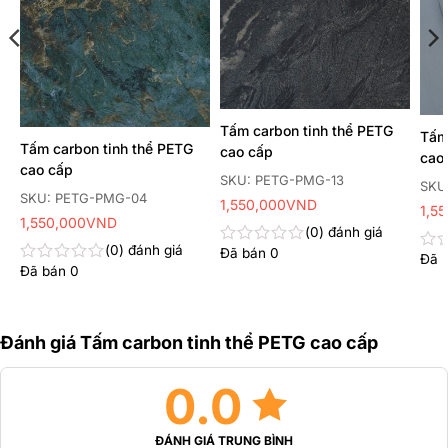
Tấm carbon tinh thể PETG
Tấm
Tấm carbon tinh thể PETG
cao cấp
cao
cao cấp
SKU: PETG-PMG-13
SKU
SKU: PETG-PMG-04
1,550,000
VND
1,5
1,550,000
VND
0
đánh giá
0
đánh giá
Đã bán
0
Được
Đã 
Đư
Đã bán
0
xếp
Được
xếp
hạng
xếp
hạn
0
hạng
0
5
0
5
sao
5
Đánh giá Tấm carbon tinh thể PETG cao cấp
sao
sao
0.0
ĐÁNH GIÁ TRUNG BÌNH