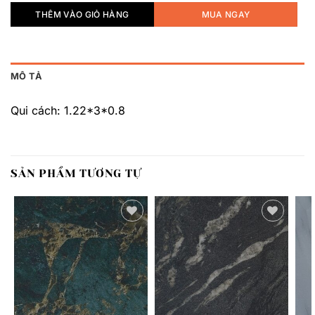
THÊM VÀO GIỎ HÀNG
MUA NGAY
MÔ TẢ
Qui cách: 1.22*3*0.8
SẢN PHẨM TƯƠNG TỰ
Thêm
Thêm
yêu
yêu
thích
thích