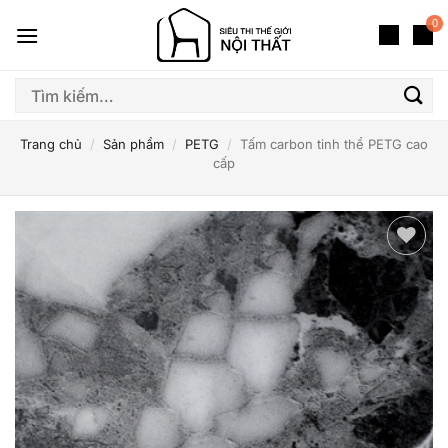
Bỏ
0
qua
nội
dung
Tìm
kiếm:
Trang chủ
/
Sản phẩm
/
PETG
/
Tấm carbon tinh thể PETG cao
cấp
Thêm
yêu
thích