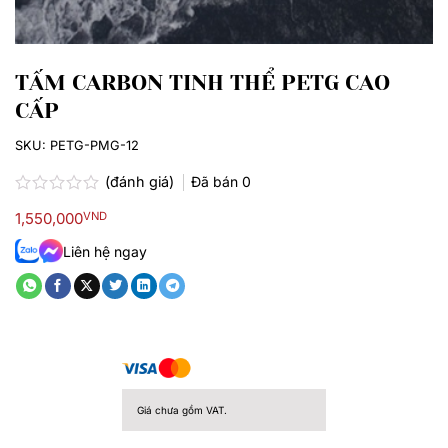
TẤM CARBON TINH THỂ PETG CAO
CẤP
SKU:
PETG-PMG-12
(đánh giá)
Đã bán
0
Được
1,550,000
VND
xếp
hạng
Liên hệ ngay
0.0
5
sao
Giá chưa gồm VAT.