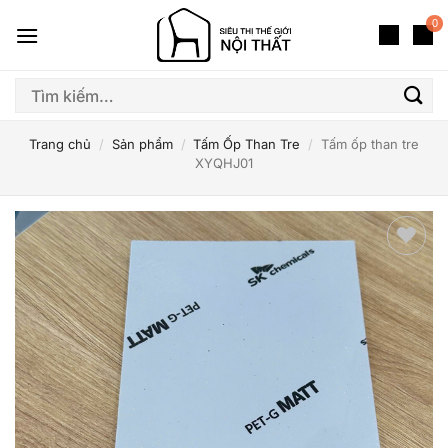
Bỏ
0
qua
nội
dung
Tìm
kiếm:
Trang chủ
/
Sản phẩm
/
Tấm Ốp Than Tre
/
Tấm ốp than tre
XYQHJ01
Thêm
yêu
thích