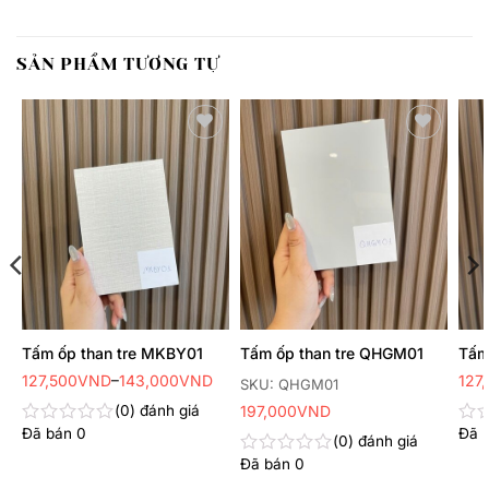
SẢN PHẨM TƯƠNG TỰ
Thêm
Thêm
yêu
yêu
thích
thích
Tấm ốp than tre MKBY01
Tấm ốp than tre QHGM01
Tấm
Khoảng
Kho
127,500
VND
–
143,000
VND
127
SKU: QHGM01
giá:
giá:
từ
từ
0
đánh giá
197,000
VND
127,500VND
127
Đã bán
0
Đã 
đến
đến
Được
Đư
0
đánh giá
143,000VND
143
xếp
xếp
Đã bán
0
Được
hạng
hạn
xếp
0
0