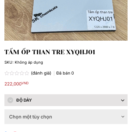
TẤM ỐP THAN TRE XYQHJ01
SKU:
Không áp dụng
(đánh giá)
Đã bán
0
Được
222,000
VND
xếp
hạng
0.0
5
ĐỘ DÀY
sao