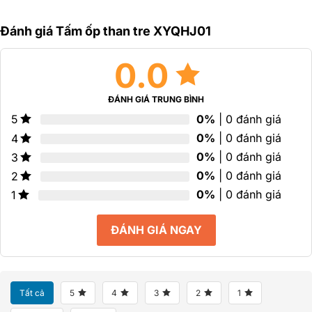
hạng
5
5
0
sao
sao
Đánh giá Tấm ốp than tre XYQHJ01
5
sao
0.0
ĐÁNH GIÁ TRUNG BÌNH
0%
| 0 đánh giá
5
0%
| 0 đánh giá
4
0%
| 0 đánh giá
3
0%
| 0 đánh giá
2
0%
| 0 đánh giá
1
ĐÁNH GIÁ NGAY
Tất cả
5
4
3
2
1