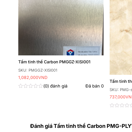
Tấm tinh thể Carbon PMGGZ-XISI001
SKU: PMGGZ-XISI001
1,082,000
VND
Tấm tinh t
0
đánh giá
Đã bán
0
SKU: PMG-s
Được
737,000
VN
xếp
hạng
 bán
0
0
5
Được
sao
xếp
hạng
Đánh giá Tấm tinh thể Carbon PMG-
0
5