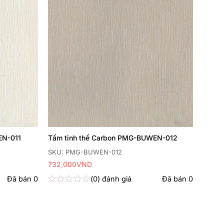
EN-011
Tấm tinh thể Carbon PMG-BUWEN-012
SKU: PMG-BUWEN-012
732,000
VND
Đã bán
0
0
đánh giá
Đã bán
0
Được
xếp
hạng
0
5