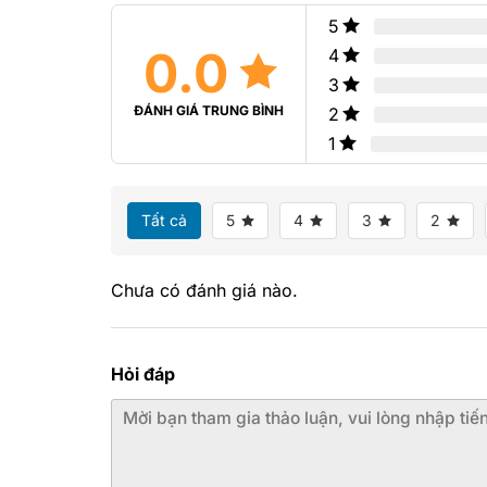
sao
5
0.0
4
3
ĐÁNH GIÁ TRUNG BÌNH
2
1
Tất cả
5
4
3
2
Chưa có đánh giá nào.
Hỏi đáp