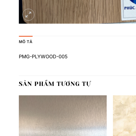
MÔ TẢ
PMG-PLYWOOD-005
SẢN PHẨM TƯƠNG TỰ
Thêm
Thêm
yêu
yêu
thích
thích