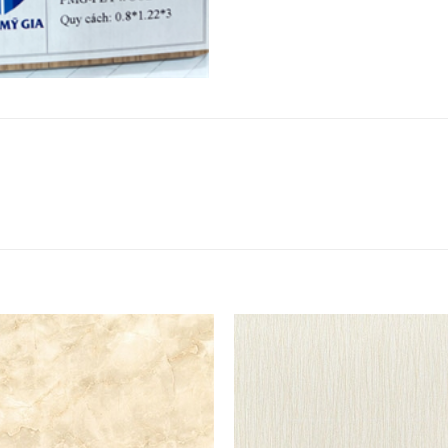
Thêm
yêu
thích