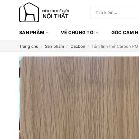
Bỏ
Tìm
qua
kiếm:
nội
dung
SẢN PHẨM
VỀ CHÚNG TÔI
GÓC CẢM 
Trang chủ
/
Sản phẩm
/
Cacbon
/
Tấm tinh thể Carbon 