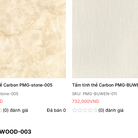
hể Carbon PMG-stone-005
Tấm tinh thể Carbon PMG-BUW
tone-005
SKU: PMG-BUWEN-011
D
732,000
VND
0
đánh giá
Đã bán
0
0
đánh giá
Được
xếp
hạng
PLYWOOD-003
0
5