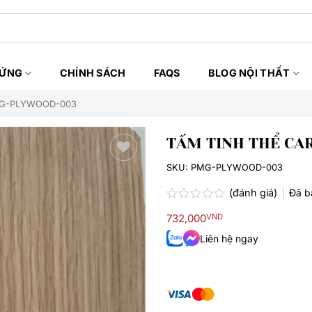
HỨNG
CHÍNH SÁCH
FAQS
BLOG NỘI THẤT
PMG-PLYWOOD-003
TẤM TINH THỂ C
SKU:
PMG-PLYWOOD-003
Thêm
yêu
(đánh giá)
Đã 
thích
Được
732,000
VND
xếp
hạng
Liên hệ ngay
0.0
5
sao