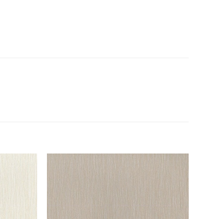
Thêm
Thêm
yêu
yêu
thích
thích