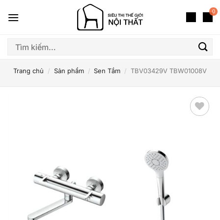
Bỏ
0
qua
nội
dung
Tìm
kiếm:
Trang chủ
/
Sản phẩm
/
Sen Tắm
/
TBV03429V TBW01008V
Thêm
yêu
thích