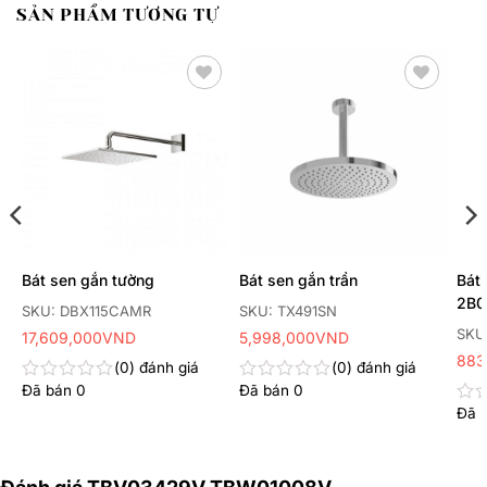
SẢN PHẨM TƯƠNG TỰ
Thêm
Thêm
yêu
yêu
thích
thích
Bát sen gắn tường
Bát sen gắn trần
Bát
2B0
SKU: DBX115CAMR
SKU: TX491SN
SKU
17,609,000
VND
5,998,000
VND
883
0
đánh giá
0
đánh giá
Đã bán
0
Đã bán
0
Được
Được
xếp
xếp
Đã 
Đư
hạng
hạng
xếp
0
0
hạn
5
5
0
sao
sao
5