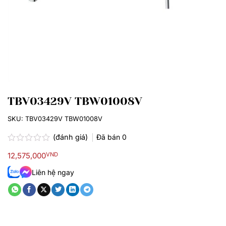
TBV03429V TBW01008V
SKU:
TBV03429V TBW01008V
(đánh giá)
Đã bán
0
Được
12,575,000
VND
xếp
hạng
Liên hệ ngay
0.0
5
sao