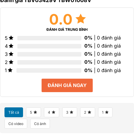
Đánh giá TBV03429V TBW01008V
sao
0.0
ĐÁNH GIÁ TRUNG BÌNH
0%
| 0 đánh giá
5
0%
| 0 đánh giá
4
0%
| 0 đánh giá
3
0%
| 0 đánh giá
2
0%
| 0 đánh giá
1
ĐÁNH GIÁ NGAY
Tất cả
5
4
3
2
1
Có video
Có ảnh