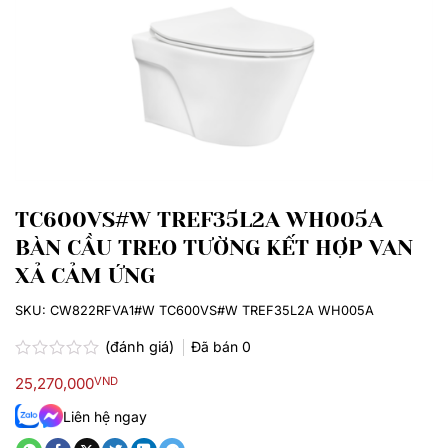
TC600VS#W TREF35L2A WH005A
BÀN CẦU TREO TƯỜNG KẾT HỢP VAN
XẢ CẢM ỨNG
SKU:
CW822RFVA1#W TC600VS#W TREF35L2A WH005A
(đánh giá)
Đã bán
0
Được
25,270,000
VND
xếp
hạng
Liên hệ ngay
0.0
5