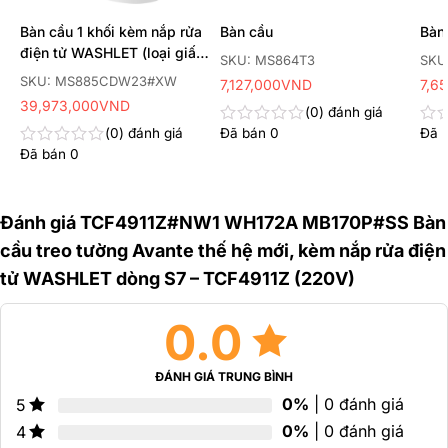
Bàn cầu 1 khối kèm nắp rửa
Bàn cầu
Bàn
điện tử WASHLET (loại giấu
SKU: MS864T3
SKU
dây) dòng S7 –
SKU: MS885CDW23#XW
7,127,000
VND
7,6
TCF47360GAA (220V)
39,973,000
VND
0
đánh giá
0
đánh giá
Đã bán
0
Đã 
Được
Đư
xếp
xếp
Đã bán
0
Được
hạng
hạn
xếp
0
0
hạng
5
5
0
sao
sao
Đánh giá TCF4911Z#NW1 WH172A MB170P#SS Bàn
5
sao
cầu treo tường Avante thế hệ mới, kèm nắp rửa điện
tử WASHLET dòng S7 – TCF4911Z (220V)
0.0
ĐÁNH GIÁ TRUNG BÌNH
0%
| 0 đánh giá
5
0%
| 0 đánh giá
4