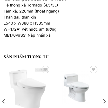
Hệ thống xả Tornado (4.5/3L)
Tâm xả: 220mm (thoát ngang)
Thân dài, thân kín
L540 x W380 x H335mm
WH172A: Két nước âm tường
MB170P#SS: Nắp nhấn xả
SẢN PHẨM TƯƠNG TỰ
Thêm
Thêm
yêu
yêu
thích
thích