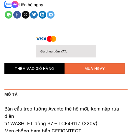
hạng
Liên hệ ngay
0.0
5
sao
Giá chưa gồm VAT.
THÊM VÀO GIỎ HÀNG
MUA NGAY
MÔ TẢ
Bàn cầu treo tường Avante thế hệ mới, kèm nắp rửa
điện
tử WASHLET dòng S7 – TCF4911Z (220V)
Men chống bám bẩn CEFIONTECT