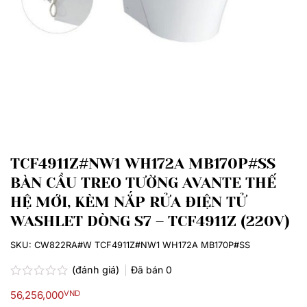
TCF4911Z#NW1 WH172A MB170P#SS
BÀN CẦU TREO TƯỜNG AVANTE THẾ
HỆ MỚI, KÈM NẮP RỬA ĐIỆN TỬ
WASHLET DÒNG S7 – TCF4911Z (220V)
SKU:
CW822RA#W TCF4911Z#NW1 WH172A MB170P#SS
(đánh giá)
Đã bán
0
Được
56,256,000
VND
xếp