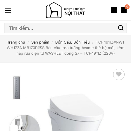
Bỏ
0
qua
nội
dung
Tìm
kiếm:
Trang chủ
/
Sản phẩm
/
Bồn Cầu, Bồn Tiểu
/
TCF4911Z#NW1
WH172A MB170P#SS Bàn cầu treo tường Avante thế hệ mới, kèm
nắp rửa điện tử WASHLET dòng S7 – TCF4911Z (220V)
Thêm
yêu
thích