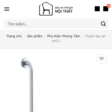
Bỏ
0
qua
nội
dung
Tìm
kiếm:
Trang chủ
/
Sản phẩm
/
Phụ Kiện Phòng Tắm
/
Thanh tay vịn
chữ L
Thêm
yêu
thích