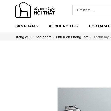
Bỏ
Tìm
qua
kiếm:
nội
dung
SẢN PHẨM
VỀ CHÚNG TÔI
GÓC CẢM 
Trang chủ
/
Sản phẩm
/
Phụ Kiện Phòng Tắm
/
Thanh tay v