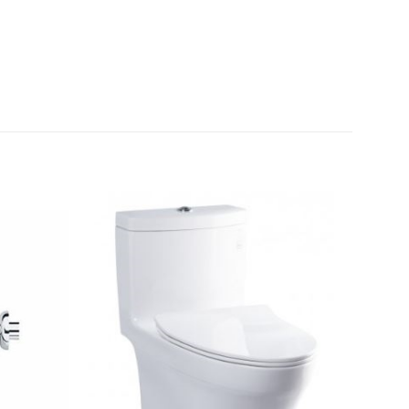
Thêm
Thêm
yêu
yêu
thích
thích