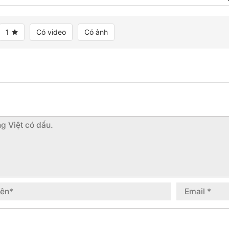
1
Có video
Có ảnh