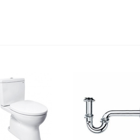
Thêm
yêu
thích