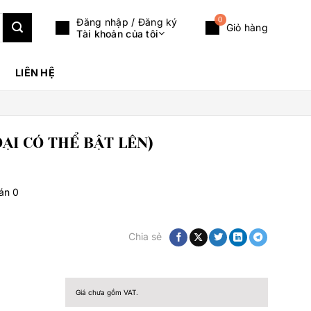
0
Đăng nhập / Đăng ký
Giỏ hàng
Tài khoản của tôi
LIÊN HỆ
ẠI CÓ THỂ BẬT LÊN)
bán
0
Chia sẻ
Giá chưa gồm VAT.