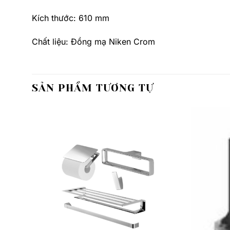
Kích thước: 610 mm
Chất liệu: Đồng mạ Niken Crom
SẢN PHẨM TƯƠNG TỰ
Thêm
Thêm
yêu
yêu
thích
thích