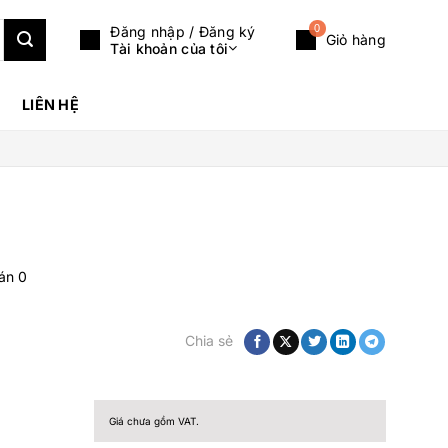
0
Đăng nhập / Đăng ký
Giỏ hàng
Tài khoản của tôi
LIÊN HỆ
bán
0
Chia sẻ
Giá chưa gồm VAT.