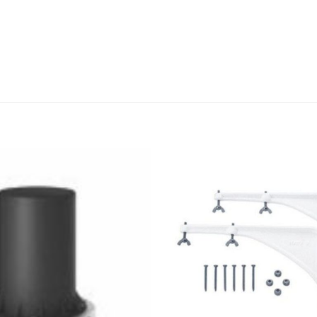
Thêm
yêu
thích