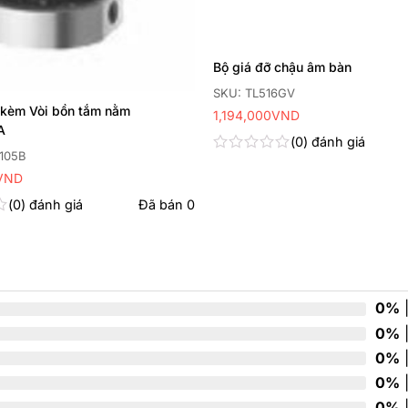
Bộ giá đỡ chậu âm bàn
SKU: TL516GV
 kèm Vòi bồn tắm nằm
1,194,000
VND
A
0
đánh giá
105B
Được
VND
xếp
hạng
0
đánh giá
Đã bán
0
0
5
sao
0%
|
0%
|
0%
|
0%
|
0%
|