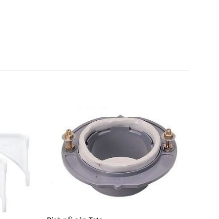
Thêm
Thêm
yêu
yêu
thích
thích