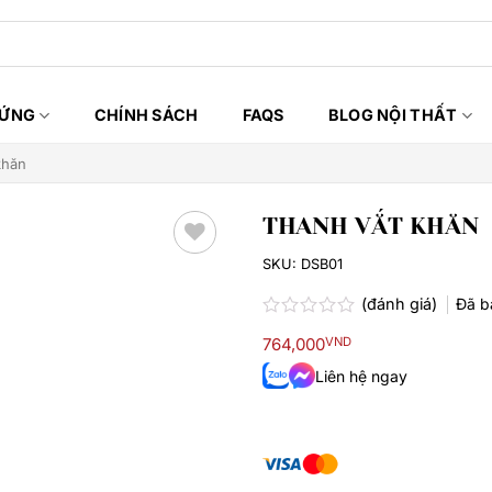
HỨNG
CHÍNH SÁCH
FAQS
BLOG NỘI THẤT
khăn
THANH VẮT KHĂN
SKU:
DSB01
Thêm
yêu
(đánh giá)
Đã 
thích
Được
764,000
VND
xếp
hạng
Liên hệ ngay
0.0
5
sao