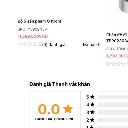
Bộ 5 sản phẩm G (tròn)
SKU: YS902N5V
Chân đế đi
11,889,000
VND
TBP02303
 bán
0
0
đánh giá
Đã bán
0
SKU: TBN01
Được
6,796,000
xếp
hạng
0
5
Được
sao
xếp
hạng
Đánh giá Thanh vắt khăn
0
5
sao
5
0.0
4
3
ĐÁNH GIÁ TRUNG BÌNH
2
1