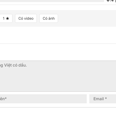
1
Có video
Có ảnh