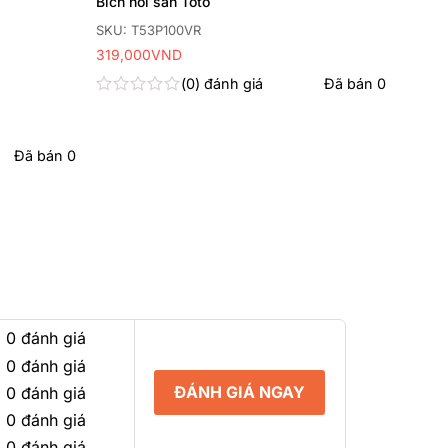
Bích nối sàn Toto
SKU: T53P100VR
319,000
VND
0
đánh giá
Đã bán
0
Được
xếp
hạng
0
Đã bán
0
5
sao
 0 đánh giá
 0 đánh giá
ĐÁNH GIÁ NGAY
 0 đánh giá
 0 đánh giá
 0 đánh giá