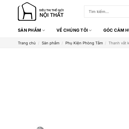
Bỏ
Tìm
qua
kiếm:
nội
dung
SẢN PHẨM
VỀ CHÚNG TÔI
GÓC CẢM 
Trang chủ
/
Sản phẩm
/
Phụ Kiện Phòng Tắm
/
Thanh vắt 