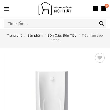
Bỏ
0
qua
nội
dung
Tìm
kiếm:
Trang chủ
/
Sản phẩm
/
Bồn Cầu, Bồn Tiểu
/
Tiểu nam treo
tường
Thêm
yêu
thích