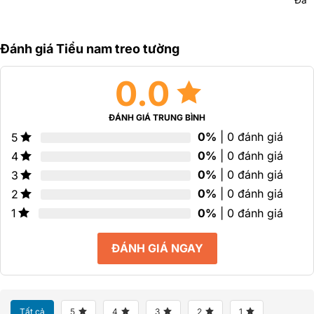
Đư
hạng
hạng
xếp
0
0
hạn
5
5
0
sao
sao
Đánh giá Tiểu nam treo tường
5
sao
0.0
ĐÁNH GIÁ TRUNG BÌNH
0%
| 0 đánh giá
5
0%
| 0 đánh giá
4
0%
| 0 đánh giá
3
0%
| 0 đánh giá
2
0%
| 0 đánh giá
1
ĐÁNH GIÁ NGAY
Tất cả
5
4
3
2
1