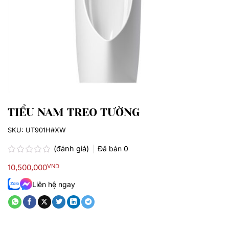
TIỂU NAM TREO TƯỜNG
SKU:
UT901H#XW
(đánh giá)
Đã bán
0
Được
10,500,000
VND
xếp
hạng
Liên hệ ngay
0.0
5
sao