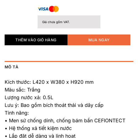
Giá chưa gồm VAT.
THÊM VÀO GIỎ HÀNG
MUA NGAY
MÔ TẢ
Kích thước: L420 x W380 x H920 mm
Màu sắc: Trắng
Lượng nước xả: 0.5L
Lưu ý: Bao gồm bích thoát thải và dây cấp
Tính năng:
• Men sứ chống dính, chống bám bẩn CEFIONTECT
• Hệ thống xả tiết kiệm nước
• Lắp đặt dễ dàng và linh hoạt