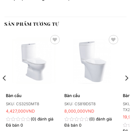
SẢN PHẨM TƯƠNG TỰ
Thêm
Thêm
yêu
yêu
thích
thích
Bàn cầu
Bàn cầu
Bàn
SKU: CS325DMT8
SKU: CS819DST8
SKU
TX2
4,427,000
VND
8,000,000
VND
19,
0
đánh giá
0
đánh giá
Đã bán
0
Đã bán
0
Được
Được
xếp
xếp
Đã 