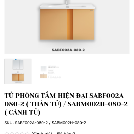
TỦ PHÒNG TẮM HIỆN ĐẠI SABF002A-
080-2 ( THÂN TỦ) / SABM002H-080-2
( CÁNH TỦ)
SKU:
SABF002A-080-2 / SABM002H-080-2
(đánh giá)
Đã bán
0