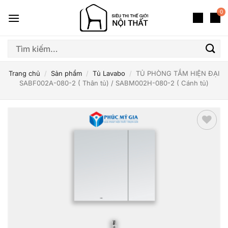
Bỏ
0
qua
nội
dung
Tìm
kiếm:
Trang chủ
/
Sản phẩm
/
Tủ Lavabo
/
TỦ PHÒNG TẮM HIỆN ĐẠI
SABF002A-080-2 ( Thân tủ) / SABM002H-080-2 ( Cánh tủ)
Thêm
yêu
thích