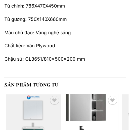
Tủ chính: 786X470X450mm
Tủ gương: 750X140X660mm
Màu chủ đạo: Vàng nghệ sáng
Chất liệu: Ván Plywood
Chậu sứ: CL3651/810x500x200 mm
SẢN PHẨM TƯƠNG TỰ
Thêm
Thêm
yêu
yêu
thích
thích