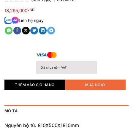
Được
18,295,000
VND
xếp
hạng
Liên hệ ngay
0.0
5
sao
Giá chưa gồm VAT.
THÊM VÀO GIỎ HÀNG
MUA NGAY
MÔ TẢ
Nguyên bộ tủ: 810X500X1810mm