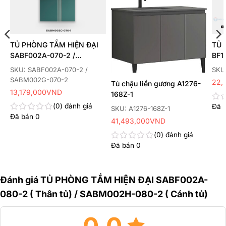
TỦ PHÒNG TẮM HIỆN ĐẠI
TỦ 
SABF002A-070-2 /
BF1
SABM002G-070-2
SKU: SABF002A-070-2 /
SKU
SABM002G-070-2
22,
Tủ chậu liền gương A1276-
13,179,000
VND
168Z-1
0
đánh giá
Đã 
Đư
SKU: A1276-168Z-1
xếp
Đã bán
0
Được
41,493,000
VND
hạn
xếp
0
hạng
0
đánh giá
5
0
Đã bán
0
Được
sao
5
xếp
sao
hạng
0
Đánh giá TỦ PHÒNG TẮM HIỆN ĐẠI SABF002A-
5
sao
080-2 ( Thân tủ) / SABM002H-080-2 ( Cánh tủ)