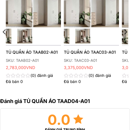
Thêm
Thêm
yêu
yêu
thích
thích
TỦ QUẦN ÁO TAAB02-A01
TỦ QUẦN ÁO TAAC03-A01
TỦ 
SKU: TAAB02-A01
SKU: TAAC03-A01
SKU
2,783,000
VND
3,375,000
VND
3,0
0
đánh giá
0
đánh giá
Đã bán
0
Đã bán
0
Đã 
Được
Được
Đư
xếp
xếp
xếp
hạng
hạng
hạn
0
0
0
Đánh giá TỦ QUẦN ÁO TAAD04-A01
5
5
5
sao
sao
sao
0.0
ĐÁNH GIÁ TRUNG BÌNH