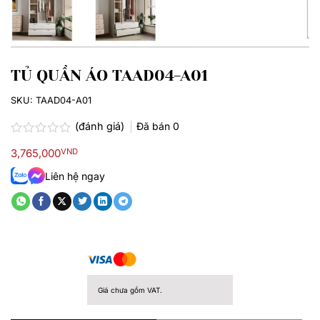
TỦ QUẦN ÁO TAAD04-A01
SKU:
TAAD04-A01
(đánh giá)
Đã bán
0
Được
3,765,000
VND
xếp
hạng
Liên hệ ngay
0.0
5
sao
Giá chưa gồm VAT.