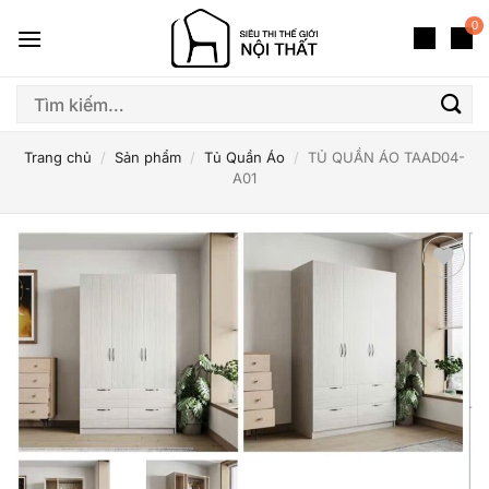
Bỏ
0
qua
nội
dung
Tìm
kiếm:
Trang chủ
/
Sản phẩm
/
Tủ Quần Áo
/
TỦ QUẦN ÁO TAAD04-
A01
Thêm
yêu
thích