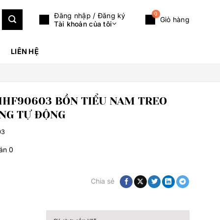
0
Đăng nhập / Đăng ký
Giỏ hàng
Tài khoản của tôi
LIÊN HỆ
HF90603 BỒN TIỂU NAM TREO
NG TỰ ĐỘNG
03
bán
0
Chia sẻ