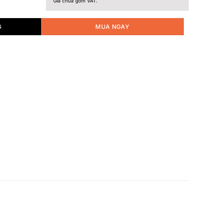
Giá chưa gồm VAT.
G
MUA NGAY