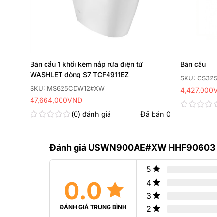
Bàn cầu 1 khối kèm nắp rửa điện tử
Bàn cầu
WASHLET dòng S7 TCF4911EZ
SKU: CS32
SKU: MS625CDW12#XW
4,427,000
47,664,000
VND
 bán
0
0
đánh giá
Đã bán
0
Được
xếp
Được
hạng
xếp
0
hạng
5
Đánh giá USWN900AE#XW HHF90603 Bồn
0
sao
5
sao
5
0.0
4
3
ĐÁNH GIÁ TRUNG BÌNH
2