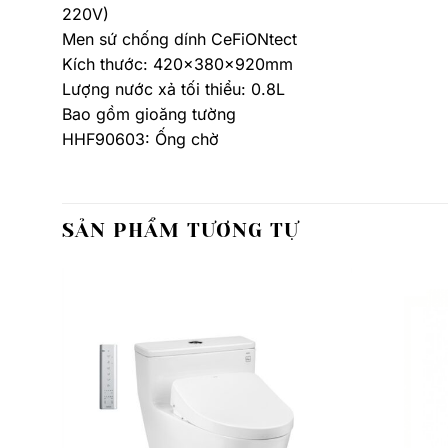
220V)
Men sứ chống dính CeFiONtect
Kích thước: 420x380x920mm
Lượng nước xả tối thiểu: 0.8L
Bao gồm gioăng tường
HHF90603: Ống chờ
SẢN PHẨM TƯƠNG TỰ
Thêm
Thêm
yêu
yêu
thích
thích