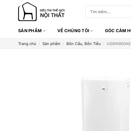
Bỏ
Tìm
qua
kiếm:
nội
dung
SẢN PHẨM
VỀ CHÚNG TÔI
GÓC CẢM 
Trang chủ
/
Sản phẩm
/
Bồn Cầu, Bồn Tiểu
/
USWN900AE#X