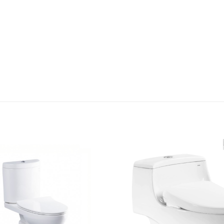
Thêm
yêu
thích