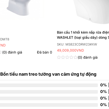
Bàn cầu 1 khối kèm nắp rửa điện
WASHLET (loại giấu dây) dòng 
5DMT8
TCF47360GAA (220V)
SKU: MS823CDRW23#XW
VND
49,009,000
VND
0
đánh giá
Đã bán
0
0
đánh giá
Được
xếp
hạng
 tiểu nam treo tường van cảm ứng tự động
0
5
sao
0%
|
0%
|
0%
|
0%
|