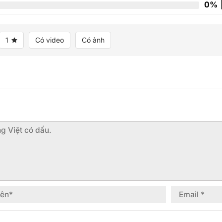
0%
|
1
Có video
Có ảnh