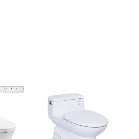
Thêm
Thêm
yêu
yêu
thích
thích