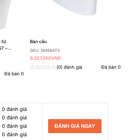
 tử
Bàn cầu
S7 –
SKU: MS884T3
9,327,000
VND
0
đánh giá
Đã bán
0
Đã bán
0
Được
xếp
hạng
0
5
sao
 0 đánh giá
 0 đánh giá
ĐÁNH GIÁ NGAY
 0 đánh giá
 0 đánh giá