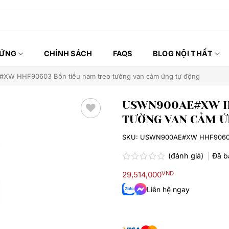
HỨNG
CHÍNH SÁCH
FAQS
BLOG NỘI THẤT
W HHF90603 Bồn tiểu nam treo tường van cảm ứng tự động
USWN900AE#XW H
TƯỜNG VAN CẢM Ứ
Thêm
yêu
SKU:
USWN900AE#XW HHF906
thích
(đánh giá)
Đã 
Được
29,514,000
VND
xếp
hạng
Liên hệ ngay
0.0
5
sao